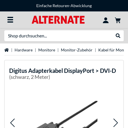
Einfache Retouren-Abwicklung
Suche
Suche
Startseite
Hardware
Monitore
Monitor-Zubehör
Kabel für Monit
Digitus
Adapterkabel DisplayPort > DVI-D
(schwarz, 2 Meter)