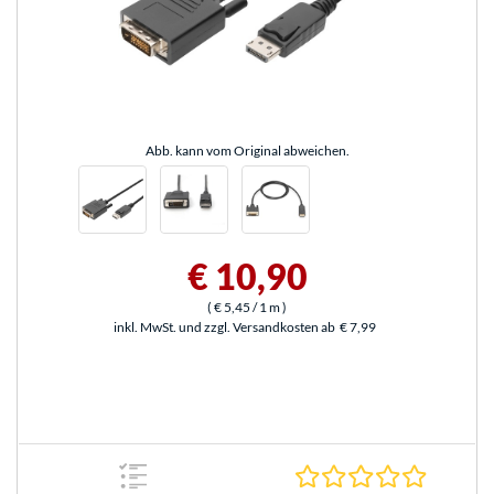
Abb. kann vom Original abweichen.
€ 10,90
(
€ 5,45
/ 1 m
)
inkl. MwSt. und zzgl. Versandkosten ab
€ 7,99
0.0 Stern