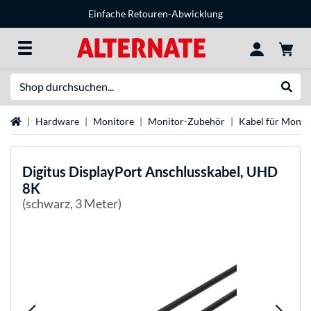
Einfache Retouren-Abwicklung
Suche
Suche
Startseite
Hardware
Monitore
Monitor-Zubehör
Kabel für Monit
Digitus
DisplayPort Anschlusskabel, UHD
8K
(schwarz, 3 Meter)