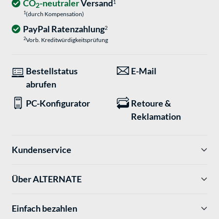
CO
-neutraler
Versand
1
2
1
(durch Kompensation)
PayPal Ratenzahlung
2
2
Vorb. Kreditwürdigkeitsprüfung
Bestellstatus
E-Mail
abrufen
PC-Konfigurator
Retoure &
Reklamation
Kundenservice
Über ALTERNATE
Einfach bezahlen