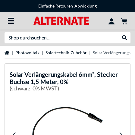
Einfache Retouren-Abwicklung
Suche
Suche
Startseite
Photovoltaik
Solartechnik-Zubehör
Solar Verlängerungska
Solar Verlängerungskabel 6mm², Stecker -
Buchse 1,5 Meter, 0%
(schwarz, 0% MWST)