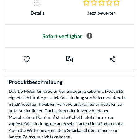
0.0 Stern
Jetzt bewerten
Details
Sofort verfügbar
Produktbeschreibung
Das 1,5 Meter lange Solar Verlängerungskabel 8-01-005815
eignet sich für die parallele Verbindung von Solarmodulen. Es
ist z.B. ideal zur flexiblen Verkabelung von Solarmodulen auf
unterschiedlichen Dachseiten oder in verschiedenen
Modulreihen. Das 6mm² starke Kabel bietet eine extrem
zugfeste Verbindung, die auch sehr harten Umständen trotzt.
Auch die Witterung kann dem Solarkabel über einen sehr
langen Zeitraum nichts anhaben.