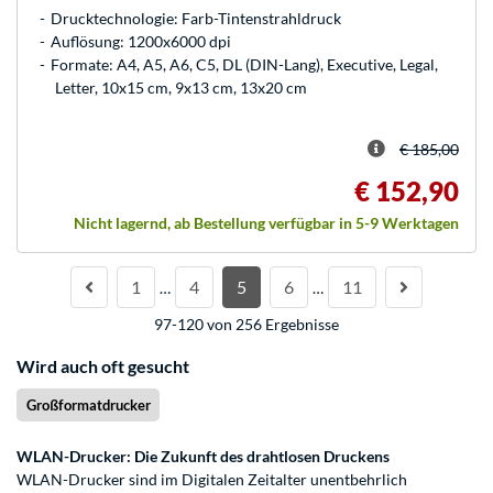
Drucktechnologie: Farb-Tintenstrahldruck
Auflösung: 1200x6000 dpi
Formate: A4, A5, A6, C5, DL (DIN-Lang), Executive, Legal,
Letter, 10x15 cm, 9x13 cm, 13x20 cm
€ 185,00
€ 152,90
Nicht lagernd, ab Bestellung verfügbar in 5-9 Werktagen
1
4
5
6
11
…
…
97-120 von 256 Ergebnisse
Wird auch oft gesucht
Großformatdrucker
WLAN-Drucker: Die Zukunft des drahtlosen Druckens
WLAN-Drucker sind im Digitalen Zeitalter unentbehrlich