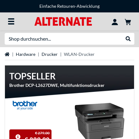
Einfache Retouren-Abwicklung
Suche
Suche
Startseite
Hardware
Drucker
WLAN-Drucker
TOPSELLER
Brother DCP-L2627DWE, Multifunktionsdrucker
€ 279,00