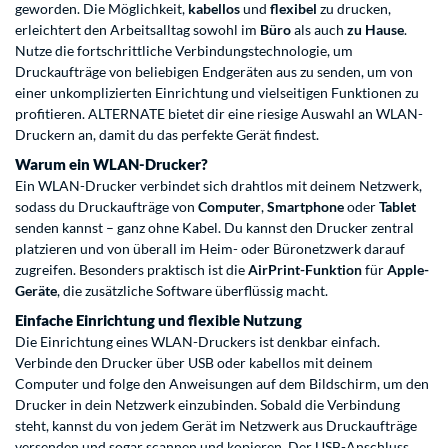
geworden. Die Möglichkeit,
kabellos
und
flexibel
zu drucken,
erleichtert den Arbeitsalltag sowohl im
Büro
als auch
zu Hause
.
Nutze die fortschrittliche Verbindungstechnologie, um
Druckaufträge von beliebigen Endgeräten aus zu senden, um von
einer unkomplizierten Einrichtung und vielseitigen Funktionen zu
profitieren. ALTERNATE bietet dir eine riesige Auswahl an WLAN-
Druckern an, damit du das perfekte Gerät findest.
Warum ein WLAN-Drucker?
Ein WLAN-Drucker verbindet sich drahtlos mit deinem Netzwerk,
sodass du Druckaufträge von
Computer
,
Smartphone
oder
Tablet
senden kannst – ganz ohne Kabel. Du kannst den Drucker zentral
platzieren und von überall im Heim- oder Büronetzwerk darauf
zugreifen. Besonders praktisch ist die
AirPrint-Funktion
für
Apple-
Geräte
, die zusätzliche Software überflüssig macht.
Einfache Einrichtung und flexible Nutzung
Die Einrichtung eines WLAN-Druckers ist denkbar einfach.
Verbinde den Drucker über USB oder kabellos mit deinem
Computer und folge den Anweisungen auf dem Bildschirm, um den
Drucker in dein Netzwerk einzubinden. Sobald die Verbindung
steht, kannst du von jedem Gerät im Netzwerk aus Druckaufträge
versenden und sogar scannen und kopieren. Der USB-Anschluss