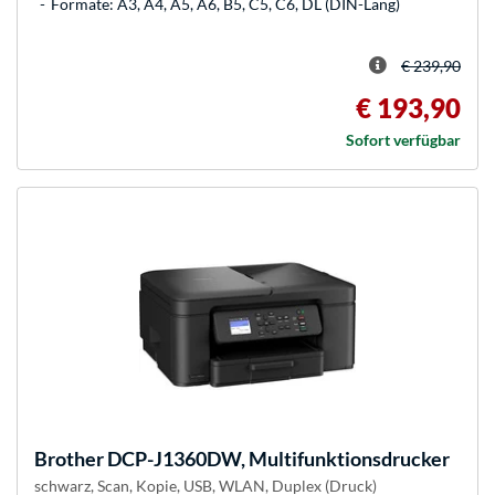
Formate: A3, A4, A5, A6, B5, C5, C6, DL (DIN-Lang)
€ 239,90
€ 193,90
Sofort verfügbar
Brother
DCP-J1360DW, Multifunktionsdrucker
schwarz, Scan, Kopie, USB, WLAN, Duplex (Druck)