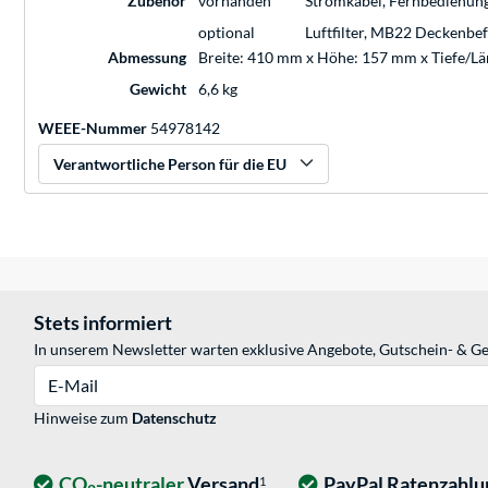
Zubehör
vorhanden
Stromkabel, Fernbedienung
optional
Luftfilter, MB22 Deckenbe
Abmessung
Breite: 410 mm x Höhe: 157 mm x Tiefe/L
Gewicht
6,6 kg
WEEE-Nummer
54978142
Verantwortliche Person für die EU
Stets informiert
In unserem Newsletter warten exklusive Angebote, Gutschein- & Ge
E-Mail
Hinweise zum
Datenschutz
CO
-neutraler
Versand
PayPal Ratenzahlu
1