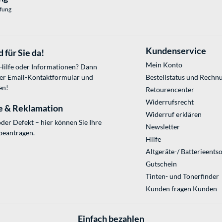
üfung
Kundenservice
 für Sie da!
Mein Konto
 Hilfe oder Informationen? Dann
ser
Email-Kontaktformular
und
Bestellstatus und Rechn
en!
Retourencenter
Widerrufsrecht
e & Reklamation
Widerruf erklären
der Defekt – hier können Sie Ihre
Newsletter
beantragen.
Hilfe
Altgeräte-/ Batterieents
Gutschein
Tinten- und Tonerfinder
Kunden fragen Kunden
Einfach bezahlen