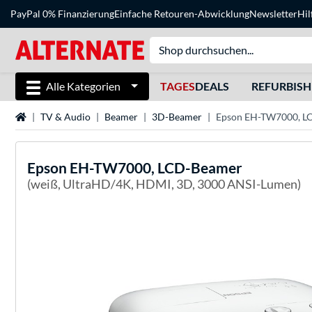
PayPal 0% Finanzierung
Einfache Retouren-Abwicklung
Newsletter
Hil
Alle Kategorien
TAGES
DEALS
REFURBIS
Startseite
TV & Audio
Beamer
3D-Beamer
Epson EH-TW7000, L
Epson
EH-TW7000, LCD-Beamer
(weiß, UltraHD/4K, HDMI, 3D, 3000 ANSI-Lumen)