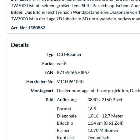
TW7000 ist mit seinem großen Lens-Shift-Bereich, optischem Zoom 
Bilder. Das Bild erreicht je nach Wandabstand eine Diagonale von 
TW7000 ist in der Lage 2D Inhalte in 3D umzuwandeln, sodass man
Art.-Nr.: 1580862
Details
Typ
LCD-Beamer
Farbe
weiß
EAN
8715946670867
Hersteller-Nr.
V11H961040
Montageart
Deckenmontage mit Frontprojektion, Dec
Bild
Auflösung
3840 x 2160 Pixel
Format
16:9
Diagonale
1.016 - 12.7 Meter
Bildchip
1.54 cm (0.61 Zoll)
Farben
1.070 Millionen
Kontrast
Dynamisch