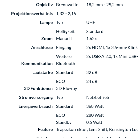
Objektiv
Brennweite
18,2 mm - 29,2 mm
Projektionsverhältnis
1,32 - 2,15
Lampe
Typ
UHE
Helligkeit
Standard
Zoom
Manuell
1,62x
Anschlüsse
Eingang
2x HDMI, 1x 3,5-mm-Klink
Weitere
2x USB-A 2.0, 1x Mini USB-
Kommunikation
Bluetooth
Lautstärke
Standard
32 dB
ECO
24 dB
3D Funktionen
3D Blu-ray
Stromversorgung
Typ
Netzbetrieb
Energieverbrauch
Standard
368 Watt
ECO
280 Watt
Standby
0.5 Watt
Feature
Trapezkorrektur, Lens Shift, Kensington Loc