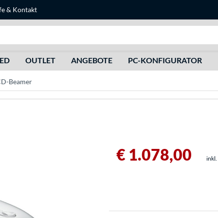
fe
&
Kontakt
Suche
HED
OUTLET
ANGEBOTE
PC-KONFIGURATOR
CD-Beamer
€ 1.078,00
inkl