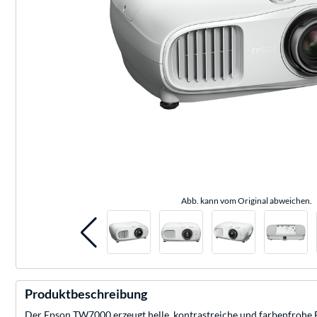
Abb. kann vom Original abweichen.
Produktbeschreibung
Der Epson TW7000 erzeugt helle, kontrastreiche und farbenfrohe Bi