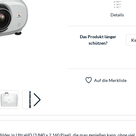
Details
Das Produkt länger
schützen?
Auf die Merkliste
lder in UltraHD (3.840 x 2.160 Pixel), die man genießen kann, ohne viel