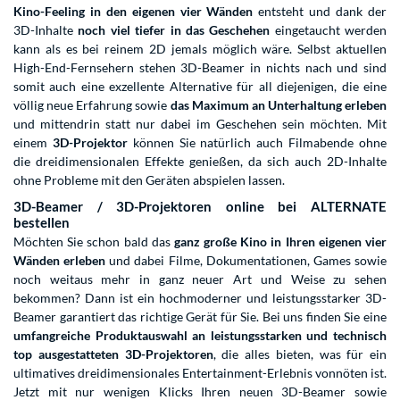
Kino-Feeling in den eigenen vier Wänden
entsteht und dank der
3D-Inhalte
noch viel tiefer in das Geschehen
eingetaucht werden
kann als es bei reinem 2D jemals möglich wäre. Selbst aktuellen
High-End-Fernsehern stehen 3D-Beamer in nichts nach und sind
somit auch eine exzellente Alternative für all diejenigen, die eine
völlig neue Erfahrung sowie
das Maximum an Unterhaltung erleben
und mittendrin statt nur dabei im Geschehen sein möchten. Mit
einem
3D-Projektor
können Sie natürlich auch Filmabende ohne
die dreidimensionalen Effekte genießen, da sich auch 2D-Inhalte
ohne Probleme mit den Geräten abspielen lassen.
3D-Beamer / 3D-Projektoren online bei ALTERNATE
bestellen
Möchten Sie schon bald das
ganz große Kino in Ihren eigenen vier
Wänden erleben
und dabei Filme, Dokumentationen, Games sowie
noch weitaus mehr in ganz neuer Art und Weise zu sehen
bekommen? Dann ist ein hochmoderner und leistungsstarker 3D-
Beamer garantiert das richtige Gerät für Sie. Bei uns finden Sie eine
umfangreiche Produktauswahl an leistungsstarken und technisch
top ausgestatteten 3D-Projektoren
, die alles bieten, was für ein
ultimatives dreidimensionales Entertainment-Erlebnis vonnöten ist.
Jetzt mit nur wenigen Klicks Ihren neuen 3D-Beamer sowie