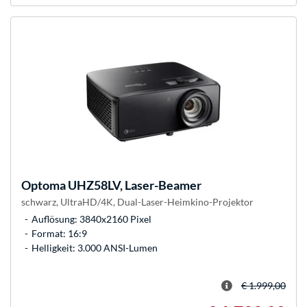
Optoma
UHZ58LV, Laser-Beamer
schwarz, UltraHD/4K, Dual-Laser-Heimkino-Projektor
Auflösung: 3840x2160 Pixel
Format: 16:9
Helligkeit: 3.000 ANSI-Lumen
€ 1.999,00