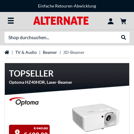
Einfache Retouren-Abwicklung
Suche
Suche
Startseite
TV & Audio
Beamer
3D-Beamer
TOPSELLER
Optoma HZ40HDR, Laser-Beamer
€ 949,00