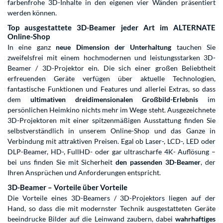
farbenfrohe 3D-Inhalte in den eigenen vier Wänden präsentiert
werden können.
Top ausgestattete 3D-Beamer jeder Art im ALTERNATE
Online-Shop
In eine ganz
neue Dimension der Unterhaltung
tauchen Sie
zweifelsfrei mit einem hochmodernen und leistungsstarken 3D-
Beamer / 3D-Projektor ein. Die sich einer großen Beliebtheit
erfreuenden Geräte verfügen über aktuelle Technologien,
fantastische Funktionen und Features und allerlei Extras, so dass
dem
ultimativen dreidimensionalen Großbild-Erlebnis
im
persönlichen Heimkino nichts mehr im Wege steht. Ausgezeichnete
3D-Projektoren mit einer spitzenmäßigen Ausstattung finden Sie
selbstverständlich in unserem Online-Shop und das Ganze in
Verbindung mit attraktiven Preisen. Egal ob Laser-, LCD-, LED oder
DLP-Beamer, HD-, FullHD- oder gar ultrascharfe 4K- Auflösung –
bei uns finden Sie mit Sicherheit
den passenden 3D-Beamer
, der
Ihren Ansprüchen und Anforderungen entspricht.
3D-Beamer – Vorteile über Vorteile
Die Vorteile eines 3D-Beamers / 3D-Projektors liegen auf der
Hand, so dass die mit modernster Technik ausgestatteten Geräte
beeindrucke Bilder auf die Leinwand zaubern, dabei
wahrhaftiges