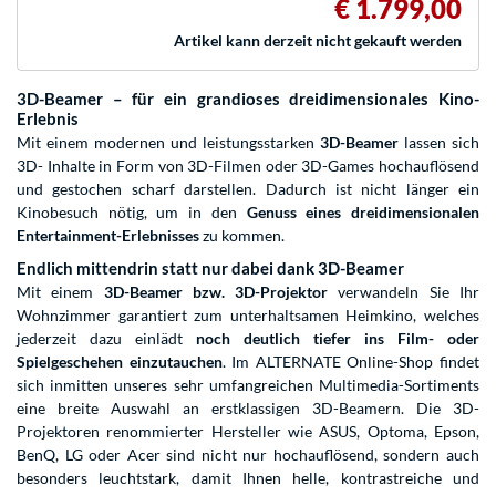
€ 1.799,00
Artikel kann derzeit nicht gekauft werden
3D-Beamer – für ein grandioses dreidimensionales Kino-
Erlebnis
Mit einem modernen und leistungsstarken
3D-Beamer
lassen sich
3D- Inhalte in Form von 3D-Filmen oder 3D-Games hochauflösend
und gestochen scharf darstellen. Dadurch ist nicht länger ein
Kinobesuch nötig, um in den
Genuss eines dreidimensionalen
Entertainment-Erlebnisses
zu kommen.
Endlich mittendrin statt nur dabei dank 3D-Beamer
Mit einem
3D-Beamer bzw. 3D-Projektor
verwandeln Sie Ihr
Wohnzimmer garantiert zum unterhaltsamen Heimkino, welches
jederzeit dazu einlädt
noch deutlich tiefer ins Film- oder
Spielgeschehen einzutauchen
. Im ALTERNATE Online-Shop findet
sich inmitten unseres sehr umfangreichen Multimedia-Sortiments
eine breite Auswahl an erstklassigen 3D-Beamern. Die 3D-
Projektoren renommierter Hersteller wie ASUS, Optoma, Epson,
BenQ, LG oder Acer sind nicht nur hochauflösend, sondern auch
besonders leuchtstark, damit Ihnen helle, kontrastreiche und