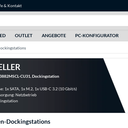
fe
&
Kontakt
Suche
HED
OUTLET
ANGEBOTE
PC-KONFIGURATOR
ockingstations
ELLER
3882MSCL-CU31, Dockingstation
e: 1x SATA, 1x M.2, 1x USB-C 3.2 (10 Gbit/s)
orgung: Netzbetrieb
ingstation
en-Dockingstations