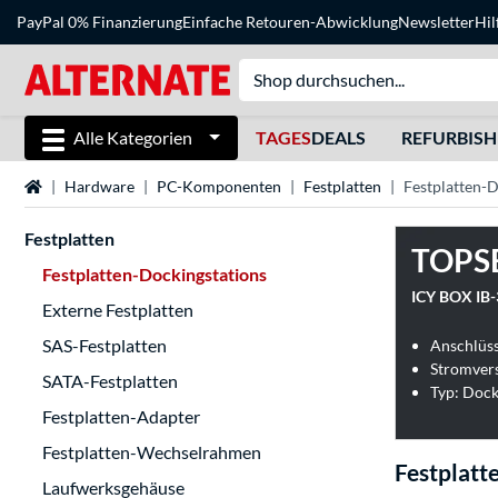
PayPal 0% Finanzierung
Einfache Retouren-Abwicklung
Newsletter
Hil
Alle Kategorien
TAGES
DEALS
REFURBIS
Startseite
Hardware
PC-Komponenten
Festplatten
Festplatten-D
Festplatten
TOPS
Festplatten-Dockingstations
ICY BOX IB-
Externe Festplatten
SAS-Festplatten
Anschlüss
Stromvers
SATA-Festplatten
Typ: Dock
Festplatten-Adapter
Festplatten-Wechselrahmen
Festplatt
Laufwerksgehäuse