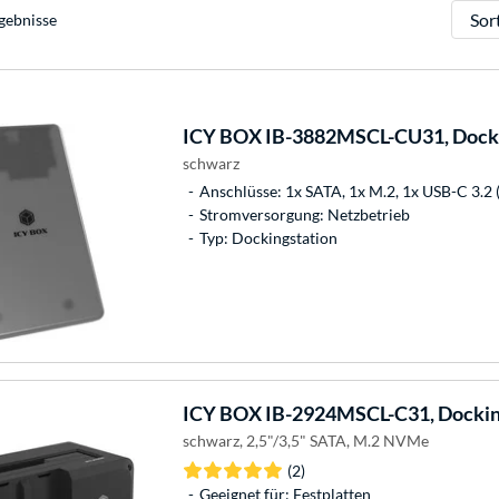
Sortie
gebnisse
ICY BOX
IB-3882MSCL-CU31, Docki
schwarz
Anschlüsse: 1x SATA, 1x M.2, 1x USB-C 3.2 (
Stromversorgung: Netzbetrieb
Typ: Dockingstation
ICY BOX
IB-2924MSCL-C31, Dockin
schwarz, 2,5"/3,5" SATA, M.2 NVMe
(2)
Geeignet für: Festplatten