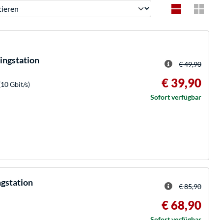
ren
ngstation
€ 49,90
€ 39,90
10 Gbit/s)
Sofort verfügbar
gstation
€ 85,90
€ 68,90
Sofort verfügbar