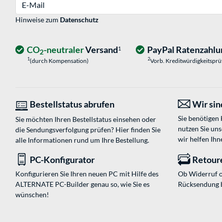
E-Mail
Hinweise zum
Datenschutz
CO
-neutraler
Versand
PayPal Ratenzahlu
1
2
1
2
(durch Kompensation)
Vorb. Kreditwürdigkeitspr
Bestellstatus abrufen
Wir sind
Sie benötigen
Sie möchten Ihren Bestellstatus einsehen oder
nutzen Sie un
die Sendungsverfolgung prüfen? Hier finden Sie
wir helfen Ihn
alle Informationen rund um Ihre Bestellung.
PC-Konfigurator
Retour
Konfigurieren Sie Ihren neuen PC mit Hilfe des
Ob Widerruf o
ALTERNATE PC-Builder genau so, wie Sie es
Rücksendung 
wünschen!