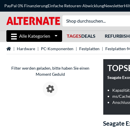
PayPal 0% Finanzierung
Einfache Retouren-Abwicklung
Newsletter
Hil
Alle Kategorien
TAGES
DEALS
REFURBIS
Startseite
Hardware
PC-Komponenten
Festplatten
Festplatten-
TOPS
Filter werden geladen, bitte haben Sie einen
Moment Geduld
Seagate Exos
Kapazität
ms/Cache
Anschluss
Seagate E