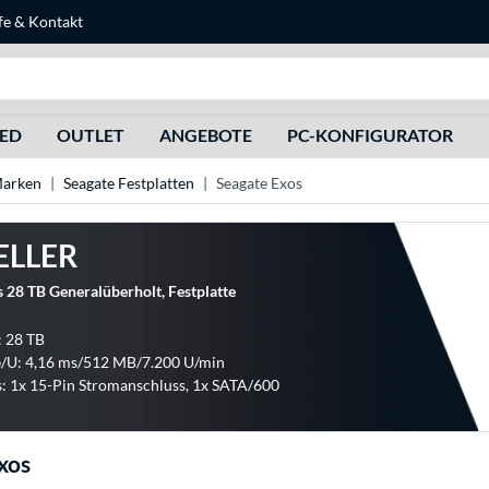
fe
&
Kontakt
Suche
HED
OUTLET
ANGEBOTE
PC-KONFIGURATOR
Marken
Seagate Festplatten
Seagate Exos
ELLER
 28 TB Generalüberholt, Festplatte
: 28 TB
/U: 4,16 ms/512 MB/7.200 U/min
: 1x 15-Pin Stromanschluss, 1x SATA/600
xos