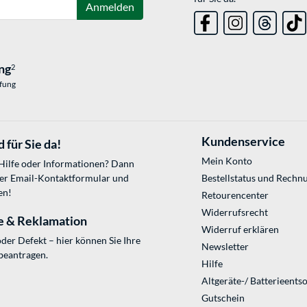
Anmelden
ng
2
üfung
Kundenservice
 für Sie da!
Mein Konto
 Hilfe oder Informationen? Dann
ser
Email-Kontaktformular
und
Bestellstatus und Rechn
en!
Retourencenter
Widerrufsrecht
e & Reklamation
Widerruf erklären
der Defekt – hier können Sie Ihre
Newsletter
beantragen.
Hilfe
Altgeräte-/ Batterieents
Gutschein