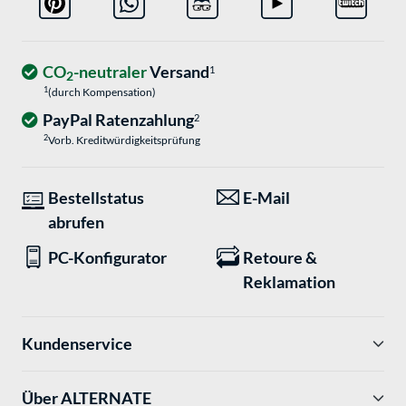
CO
-neutraler
Versand
1
2
1
(durch Kompensation)
PayPal Ratenzahlung
2
2
Vorb. Kreditwürdigkeitsprüfung
Bestellstatus
E-Mail
abrufen
PC-Konfigurator
Retoure &
Reklamation
Kundenservice
Über ALTERNATE