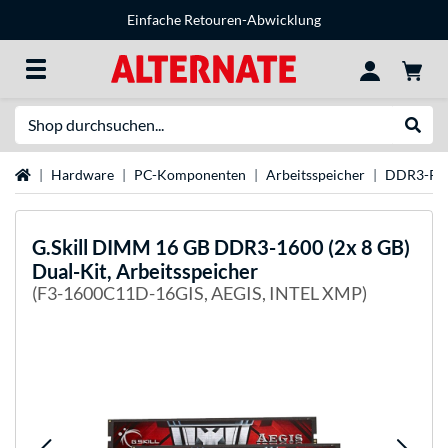
Einfache Retouren-Abwicklung
Suche
Suche
Startseite
Hardware
PC-Komponenten
Arbeitsspeicher
DDR3-R
G.Skill
DIMM 16 GB DDR3-1600 (2x 8 GB)
Dual-Kit, Arbeitsspeicher
(F3-1600C11D-16GIS, AEGIS, INTEL XMP)