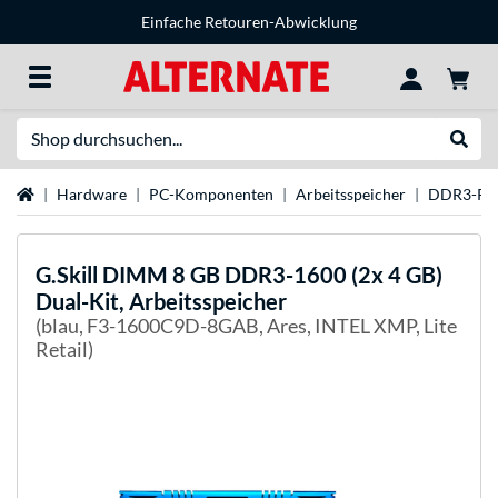
Einfache Retouren-Abwicklung
Suche
Suche
Startseite
Hardware
PC-Komponenten
Arbeitsspeicher
DDR3-R
G.Skill
DIMM 8 GB DDR3-1600 (2x 4 GB)
Dual-Kit, Arbeitsspeicher
(blau, F3-1600C9D-8GAB, Ares, INTEL XMP, Lite
Retail)