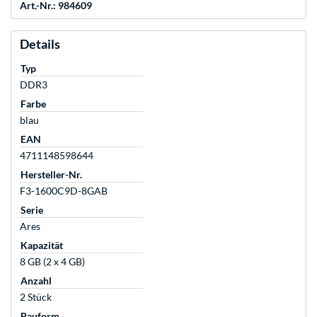
Art.-Nr.: 984609
Details
Typ
DDR3
Farbe
blau
EAN
4711148598644
Hersteller-Nr.
F3-1600C9D-8GAB
Serie
Ares
Kapazität
8 GB (2 x 4 GB)
Anzahl
2 Stück
Bauform