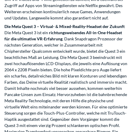
Zugriff auf Apps von Streamingdiensten wie Netflix gewährt. Des
Weiteren erscheinen kontinuierlich neue Games, Anwendungen
und Updates. Langeweile kommt also garantiert nicht auf.
Die Meta Quest 3 – Virtual- & Mixed-Reality-Headset der Zukunft
Die Meta Quest 3 ist ein
richtungsweisendes All-in-One-Headset
für die ultimative VR-Erfahrung
. Dank Snapdragon Prozessor der
nächsten Generation, welcher in Zusammenarbeit mit
Chiphersteller Qualcomm entwickelt wurde, bietet die Quest 3 ein
beachtliches Maß an Leistung. Die Meta Quest 3 beeindruckt mit
zwei hochauflösenden LCD-Displays, die jeweils eine Auflösung von
2064 x 2208 Pixeln bieten. Die hohe Pixeldichte pro Auge liefert
ein scharfes, detailreiches Bild mit klaren Konturen und lebendigen
Farben, das Deine virtuelle Realität realistisch und immersiv macht.
Damit Inhalte nochmals viel besser aussehen, kommen weiterhin
Pancake-Linsen zum Einsatz. Hervorzuheben ist die bahnbrechende
Meta Reality-Technologie, mit deren Hilfe die physische und
virtuelle Welt eins miteinander werden können. Für eine optimierte
Steuerung sorgen die Touch-Plus-Controller, welche mit TruTouch-
Haptik ausgestattet sind. Gegenüber dem Vorgänger kommt die
Quest 3 mit einem vierzig Prozent schlankeren optischen Profil.
Maximalen Tragekomfort versprechen anpassbare Riemen. Ein