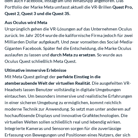
dem auch Facebook, Instagram und WhatsApp angehören. Das
Portfolio der Marke Meta umfasst aktuell die VR-Brillen
Quest Pro,
Quest 2, Quest 3 und die Quest 3S.
Aus Oculus wird Meta
Ursprünglich gehen die VR-Lösungen auf das Unternehmen Oculus
zurück. Im Jahr 2014 wurde die kalifornische Firma jedoch für zwei
Milliarden Dollar aufgekauft. Und zwar vonseiten des Social-Media-
Giganten Facebook. Später fiel die Entscheidung, die Marke Oculus
auslaufen zu lassen und
durch Meta zu ersetzen
. So wurde aus
Oculus Quest schließlich Meta Quest.
Ultimative immersive Erlebnisse
Mit Meta Quest gelingt der
perfekte Einstieg in die
atemberaubende Welt der virtuellen Realität
. Die ausgefeilten VR-
Headsets lassen Benutzer vollständig in digitale Umgebungen
eintauchen. Um besonders immersive und realistische Erfahrungen
in einer sicheren Umgebung zu ermöglichen, kommt reichlich
moderne Technik zur Anwendung. So setzt man unter anderem auf
hochauflösende Displays und innovative Grafiktechnologien. Die
virtuellen Welten sollen schließlich real und lebendig wirken.
Integrierte Kameras und Sensoren sorgen für die zuverlässige
Erfassung von Bewegungen und Positionen eines Nutzers, der sich