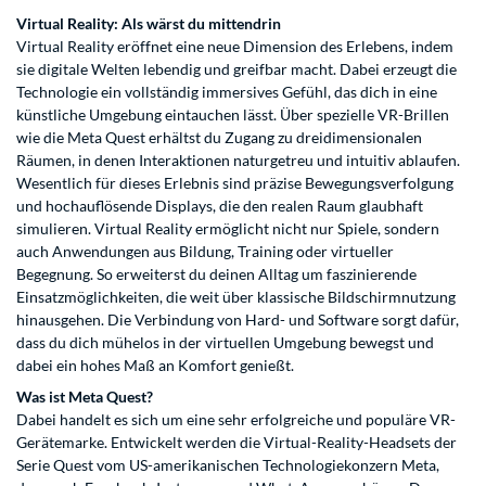
Virtual Reality: Als wärst du mittendrin
Virtual Reality eröffnet eine neue Dimension des Erlebens, indem
sie digitale Welten lebendig und greifbar macht. Dabei erzeugt die
Technologie ein vollständig immersives Gefühl, das dich in eine
künstliche Umgebung eintauchen lässt. Über spezielle VR-Brillen
wie die Meta Quest erhältst du Zugang zu dreidimensionalen
Räumen, in denen Interaktionen naturgetreu und intuitiv ablaufen.
Wesentlich für dieses Erlebnis sind präzise Bewegungsverfolgung
und hochauflösende Displays, die den realen Raum glaubhaft
simulieren. Virtual Reality ermöglicht nicht nur Spiele, sondern
auch Anwendungen aus Bildung, Training oder virtueller
Begegnung. So erweiterst du deinen Alltag um faszinierende
Einsatzmöglichkeiten, die weit über klassische Bildschirmnutzung
hinausgehen. Die Verbindung von Hard- und Software sorgt dafür,
dass du dich mühelos in der virtuellen Umgebung bewegst und
dabei ein hohes Maß an Komfort genießt.
Was ist Meta Quest?
Dabei handelt es sich um eine sehr erfolgreiche und populäre VR-
Gerätemarke. Entwickelt werden die Virtual-Reality-Headsets der
Serie Quest vom US-amerikanischen Technologiekonzern Meta,