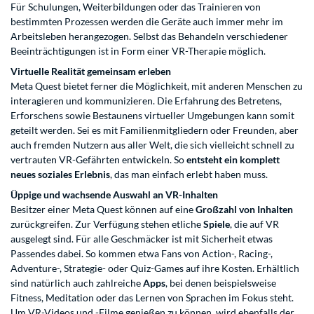
Für Schulungen, Weiterbildungen oder das Trainieren von
bestimmten Prozessen werden die Geräte auch immer mehr im
Arbeitsleben herangezogen. Selbst das Behandeln verschiedener
Beeinträchtigungen ist in Form einer VR-Therapie möglich.
Virtuelle Realität gemeinsam erleben
Meta Quest bietet ferner die Möglichkeit, mit anderen Menschen zu
interagieren und kommunizieren. Die Erfahrung des Betretens,
Erforschens sowie Bestaunens virtueller Umgebungen kann somit
geteilt werden. Sei es mit Familienmitgliedern oder Freunden, aber
auch fremden Nutzern aus aller Welt, die sich vielleicht schnell zu
vertrauten VR-Gefährten entwickeln. So
entsteht ein komplett
neues soziales Erlebnis
, das man einfach erlebt haben muss.
Üppige und wachsende Auswahl an VR-Inhalten
Besitzer einer Meta Quest können auf eine
Großzahl von Inhalten
zurückgreifen. Zur Verfügung stehen etliche
Spiele
, die auf VR
ausgelegt sind. Für alle Geschmäcker ist mit Sicherheit etwas
Passendes dabei. So kommen etwa Fans von Action-, Racing-,
Adventure-, Strategie- oder Quiz-Games auf ihre Kosten. Erhältlich
sind natürlich auch zahlreiche
Apps
, bei denen beispielsweise
Fitness, Meditation oder das Lernen von Sprachen im Fokus steht.
Um VR-Videos und -Filme genießen zu können, wird ebenfalls der