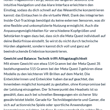
intuitive Navigation und das klare Interface erleichtern den
Einstieg, sodass du dich schnell auf das Wesentliche konzentrieren
kannst: das Eintauchen in die virtuelle Welt. Dank des integrierten
Inside-Out-Trackings benötigst du keine externen Sensoren, was dir
eine flexible und unkomplizierte Nutzung ermöglicht. Auch die
Anpassungsmöglichkeiten für verschiedene Kopfgrößen und
Sehstärken tragen dazu bei, dass sich die Meta Quest individuell auf
deine Bedürfnisse einstellt. So wirst du nicht durch technische
Hürden abgelenkt, sondern kannst dich voll und ganz auf
beeindruckende Erlebnisse konzentrieren.
Gewicht und Balance: Technik trifft Alltagstauglichkeit
Mit einem Gewicht von etwa 514 Gramm bei der Meta Quest 3S
beziehungsweise 515 Gramm bei der Meta Quest 3 gehören diese
Modelle zu den leichteren VR-Brillen auf dem Markt. Die
Entwicklerinnen und Entwickler haben darauf geachtet, das
Innenleben möglichst kompakt zu gestalten, ohne Kompromisse bei
der Leistung einzugehen. Der Schwerpunkt des Headsets ist so
gewählt, dass auch bei schnellen Bewegungen ein sicherer Sitz
gewährleistet bleibt. Gerade für Technikbegeisterte und Gamer, die
sich auf actionreiche Spiele oder sportliche Anwendungen
konzentrieren möchten, ist diese Ausgewogenheit ein echtes Plus.