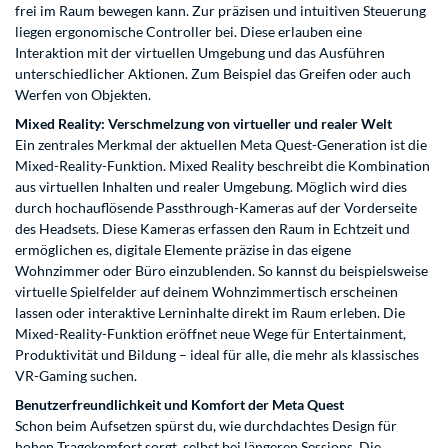
frei im Raum bewegen kann. Zur präzisen und intuitiven Steuerung
liegen ergonomische Controller bei. Diese erlauben eine
Interaktion mit der virtuellen Umgebung und das Ausführen
unterschiedlicher Aktionen. Zum Beispiel das Greifen oder auch
Werfen von Objekten.
Mixed Reality: Verschmelzung von virtueller und realer Welt
Ein zentrales Merkmal der aktuellen Meta Quest-Generation ist die
Mixed-Reality-Funktion. Mixed Reality beschreibt die Kombination
aus virtuellen Inhalten und realer Umgebung. Möglich wird dies
durch hochauflösende Passthrough-Kameras auf der Vorderseite
des Headsets. Diese Kameras erfassen den Raum in Echtzeit und
ermöglichen es, digitale Elemente präzise in das eigene
Wohnzimmer oder Büro einzublenden. So kannst du beispielsweise
virtuelle Spielfelder auf deinem Wohnzimmertisch erscheinen
lassen oder interaktive Lerninhalte direkt im Raum erleben. Die
Mixed-Reality-Funktion eröffnet neue Wege für Entertainment,
Produktivität und Bildung – ideal für alle, die mehr als klassisches
VR-Gaming suchen.
Benutzerfreundlichkeit und Komfort der Meta Quest
Schon beim Aufsetzen spürst du, wie durchdachtes Design für
hohen Tragekomfort sorgt, selbst bei längeren Sessions. Die