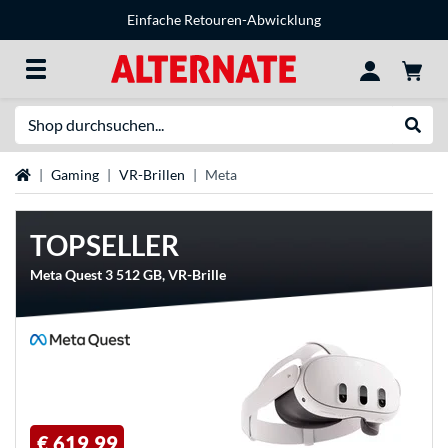
Einfache Retouren-Abwicklung
Suche
Suche
Startseite
Gaming
VR-Brillen
Meta
TOPSELLER
Meta Quest 3 512 GB, VR-Brille
€ 619,99