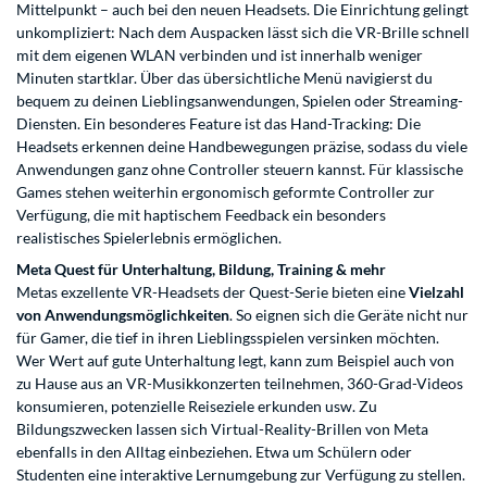
Mittelpunkt – auch bei den neuen Headsets. Die Einrichtung gelingt
unkompliziert: Nach dem Auspacken lässt sich die VR-Brille schnell
mit dem eigenen WLAN verbinden und ist innerhalb weniger
Minuten startklar. Über das übersichtliche Menü navigierst du
bequem zu deinen Lieblingsanwendungen, Spielen oder Streaming-
Diensten. Ein besonderes Feature ist das Hand-Tracking: Die
Headsets erkennen deine Handbewegungen präzise, sodass du viele
Anwendungen ganz ohne Controller steuern kannst. Für klassische
Games stehen weiterhin ergonomisch geformte Controller zur
Verfügung, die mit haptischem Feedback ein besonders
realistisches Spielerlebnis ermöglichen.
Meta Quest für Unterhaltung, Bildung, Training & mehr
Metas exzellente VR-Headsets der Quest-Serie bieten eine
Vielzahl
von Anwendungsmöglichkeiten
. So eignen sich die Geräte nicht nur
für Gamer, die tief in ihren Lieblingsspielen versinken möchten.
Wer Wert auf gute Unterhaltung legt, kann zum Beispiel auch von
zu Hause aus an VR-Musikkonzerten teilnehmen, 360-Grad-Videos
konsumieren, potenzielle Reiseziele erkunden usw. Zu
Bildungszwecken lassen sich Virtual-Reality-Brillen von Meta
ebenfalls in den Alltag einbeziehen. Etwa um Schülern oder
Studenten eine interaktive Lernumgebung zur Verfügung zu stellen.