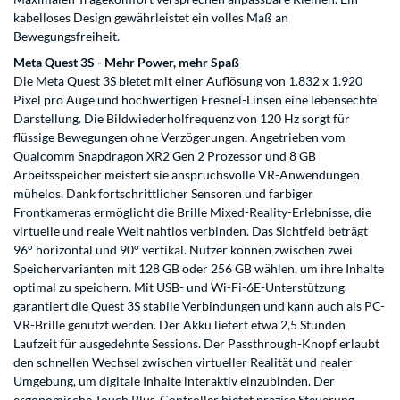
kabelloses Design gewährleistet ein volles Maß an
Bewegungsfreiheit.
Meta Quest 3S - Mehr Power, mehr Spaß
Die Meta Quest 3S bietet mit einer Auflösung von 1.832 x 1.920
Pixel pro Auge und hochwertigen Fresnel-Linsen eine lebensechte
Darstellung. Die Bildwiederholfrequenz von 120 Hz sorgt für
flüssige Bewegungen ohne Verzögerungen. Angetrieben vom
Qualcomm Snapdragon XR2 Gen 2 Prozessor und 8 GB
Arbeitsspeicher meistert sie anspruchsvolle VR-Anwendungen
mühelos. Dank fortschrittlicher Sensoren und farbiger
Frontkameras ermöglicht die Brille Mixed-Reality-Erlebnisse, die
virtuelle und reale Welt nahtlos verbinden. Das Sichtfeld beträgt
96° horizontal und 90° vertikal. Nutzer können zwischen zwei
Speichervarianten mit 128 GB oder 256 GB wählen, um ihre Inhalte
optimal zu speichern. Mit USB- und Wi-Fi-6E-Unterstützung
garantiert die Quest 3S stabile Verbindungen und kann auch als PC-
VR-Brille genutzt werden. Der Akku liefert etwa 2,5 Stunden
Laufzeit für ausgedehnte Sessions. Der Passthrough-Knopf erlaubt
den schnellen Wechsel zwischen virtueller Realität und realer
Umgebung, um digitale Inhalte interaktiv einzubinden. Der
ergonomische Touch Plus-Controller bietet präzise Steuerung,