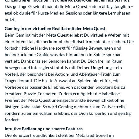
Das geringe Gewicht macht die Meta Quest zudem alltagstauglich –
egal ob du sie für kurze Medien-Sessions oder längere Lernphasen
nutzt.
Gaming in der virtuellen Realität mit der Meta Quest
Beim Gaming mit der Meta Quest erlebst Du virtuelle Welten mit
einer Intensität, die herkömmliche Bildschirme nicht erreichen. Die
fortschrittliche Hardware sorgt für flüssige Bewegungen und
beeindruckende Grafik, was das Eintauchen in Spiele spürbar
vertieft. Dank präziser Sensoren kannst Du Dich frei im Raum
bewegen und interagierst intuitiv mit Deiner Umgebung – ein
Vorteil, der besonders bei Action- und Abenteuer-Titeln zum
Tragen kommt. Die breite Auswahl an Spielen bietet für jede
Vorliebe das passende Erlebnis, von packenden Shootern bis zu
kreativen Puzzle-Formaten. Zudem ermöglicht die kabellose
Freiheit der Meta Quest uneingeschränkte Beweglichkeit ohne
lästigen Kabelsalat. So wird Gaming nicht nur zum Zeitvertreib,
sondern zu einem echten Erlebnis, das Dich körperlich und geistig
fordert.
Intuitive Bedienung und smarte Features
Die Benutzerfreundlichkeit steht bei Meta traditionell im