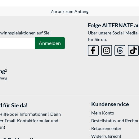
Zurück zum Anfang
Folge ALTERNATE au
winnspielaktionen auf Sie!
Über unsere Social-Media-
für Sie da.
Anmelden
ng
2
üfung
Kundenservice
 für Sie da!
Mein Konto
 Hilfe oder Informationen? Dann
ser
Email-Kontaktformular
und
Bestellstatus und Rechn
en!
Retourencenter
Widerrufsrecht