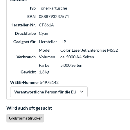
Typ
Tonerkartusche
EAN
0888793237571
Hersteller-Nr.
CF361A
Druckfarbe
Cyan
Geeignet für
Hersteller
HP
Model
Color LaserJet Enterprise M552
Verbrauch
Volumen
ca. 5000 A4-Seiten
Farbe
5.000 Seiten
Gewicht
1,3 kg
WEEE-Nummer
54978142
Verantwortliche Person für die EU
Wird auch oft gesucht
Großformatdrucker