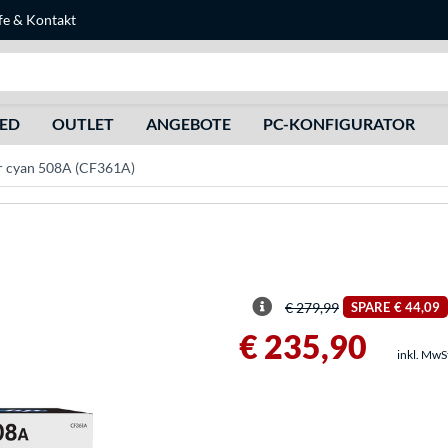
fe
&
Kontakt
Suche
HED
OUTLET
ANGEBOTE
PC-KONFIGURATOR
r cyan 508A (CF361A)
€ 279,99
SPARE
€ 44,09
€ 235,90
inkl. MwS