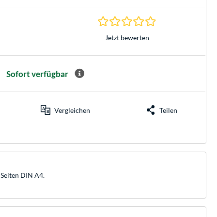
0.0 Sterne bei 0 Be
Jetzt bewerten
Sofort verfügbar
Vergleichen
Teilen
 Seiten DIN A4.