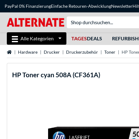
PayPal 0% Finanzierung
Einfache Retouren-Abwicklung
Newsletter
Hil
Alle Kategorien
TAGES
DEALS
REFURBIS
Startseite
Hardware
Drucker
Druckerzubehör
Toner
HP Tone
HP
Toner cyan 508A (CF361A)