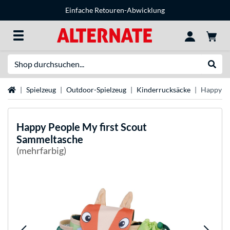
Einfache Retouren-Abwicklung
Suche
Suche
Startseite
Spielzeug
Outdoor-Spielzeug
Kinderrucksäcke
Happy Pe
Happy People
My first Scout
Sammeltasche
(mehrfarbig)