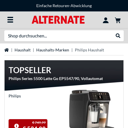
Einfache Retouren-Abwicklung
Suche
Suche
Startseite
Haushalt
Haushalts-Marken
Philips Haushalt
TOPSELLER
Philips Series 5500 Latte Go EP5547/90, Vollautomat
Philips
€ 749,99