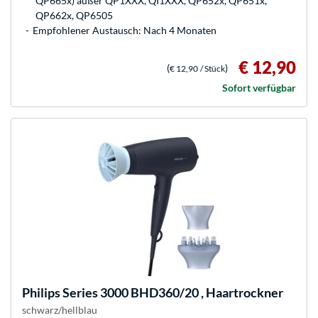
QP665x) außer QP1XXX, QI1XXX, QP652x, QP651x,
QP662x, QP6505
Empfohlener Austausch: Nach 4 Monaten
€ 12,90
(
)
€ 12,90
/ Stück
Sofort verfügbar
Philips
Series 3000 BHD360/20 , Haartrockner
schwarz/hellblau