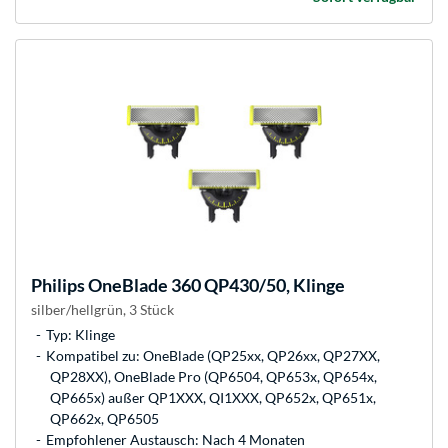
Philips
OneBlade 360 QP430/50, Klinge
silber/hellgrün, 3 Stück
Typ: Klinge
Kompatibel zu: OneBlade (QP25xx, QP26xx, QP27XX,
QP28XX), OneBlade Pro (QP6504, QP653x, QP654x,
QP665x) außer QP1XXX, QI1XXX, QP652x, QP651x,
QP662x, QP6505
Empfohlener Austausch: Nach 4 Monaten