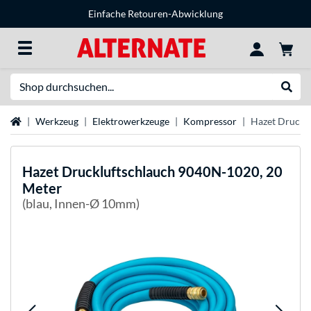
Einfache Retouren-Abwicklung
Suche
Suche
Startseite
Werkzeug
Elektrowerkzeuge
Kompressor
Hazet Druckl
Hazet
Druckluftschlauch 9040N-1020, 20
Meter
(blau, Innen-Ø 10mm)