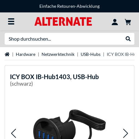
Einfache Retouren-Abwicklung
Suche
Suche
Startseite
Hardware
Netzwerktechnik
USB-Hubs
ICY BOX IB-Hub
ICY BOX
IB-Hub1403, USB-Hub
(schwarz)