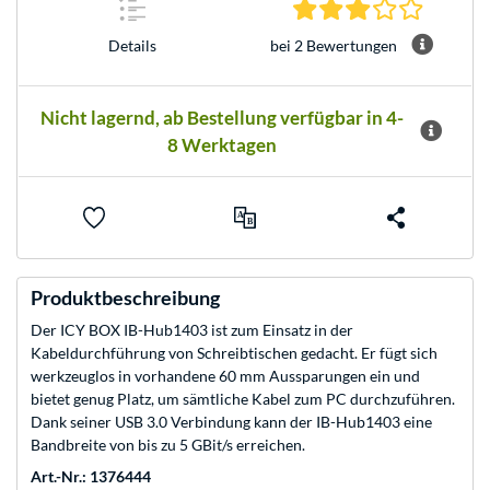
3.0 Stern
bei 2 Bewertungen
Details
Nicht lagernd, ab Bestellung verfügbar in 4-
8 Werktagen
Produktbeschreibung
Der ICY BOX IB-Hub1403 ist zum Einsatz in der
Kabeldurchführung von Schreibtischen gedacht. Er fügt sich
werkzeuglos in vorhandene 60 mm Aussparungen ein und
bietet genug Platz, um sämtliche Kabel zum PC durchzuführen.
Dank seiner USB 3.0 Verbindung kann der IB-Hub1403 eine
Bandbreite von bis zu 5 GBit/s erreichen.
Art.-Nr.: 1376444