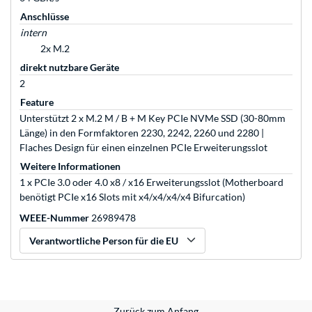
Anschlüsse
intern
2x M.2
direkt nutzbare Geräte
2
Feature
Unterstützt 2 x M.2 M / B + M Key PCIe NVMe SSD (30-80mm
Länge) in den Formfaktoren 2230, 2242, 2260 und 2280 |
Flaches Design für einen einzelnen PCIe Erweiterungsslot
Weitere Informationen
1 x PCIe 3.0 oder 4.0 x8 / x16 Erweiterungsslot (Motherboard
benötigt PCIe x16 Slots mit x4/x4/x4/x4 Bifurcation)
WEEE-Nummer
26989478
Verantwortliche Person für die EU
Zurück zum Anfang