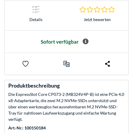
0.0 Stern
Jetzt bewerten
Details
Sofort verfügbar
Produktbeschreibung
Die ExpressSlot Core CP073-2 (MB324V4P-B) ist eine PCIe 4.0
x8-Adapterkarte, die zwei M.2 NVMe-SSDs unterstützt und
über einen werkzeuglos herausnehmbaren M.2 NVMe-SSD-
Tray für nahtlosen Laufwerkszugang und einfache Wartung
verfügt.
Art.-Nr.: 100150184