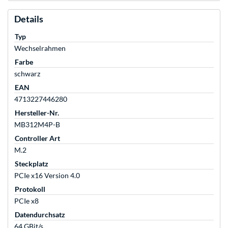
Details
Typ
Wechselrahmen
Farbe
schwarz
EAN
4713227446280
Hersteller-Nr.
MB312M4P-B
Controller Art
M.2
Steckplatz
PCIe x16 Version 4.0
Protokoll
PCIe x8
Datendurchsatz
64 GBit/s