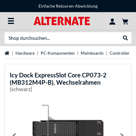
Einfache Retouren-Abwicklung
Suche
Suche
Startseite
Hardware
PC-Komponenten
Mainboards
Controller
Icy Dock
ExpressSlot Core CP073-2
(MB312M4P-B), Wechselrahmen
(schwarz)