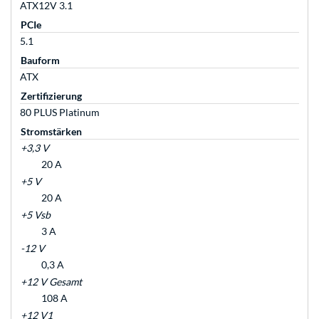
ATX12V 3.1
PCIe
5.1
Bauform
ATX
Zertifizierung
80 PLUS Platinum
Stromstärken
+3,3 V
20 A
+5 V
20 A
+5 Vsb
3 A
-12 V
0,3 A
+12 V Gesamt
108 A
+12 V1