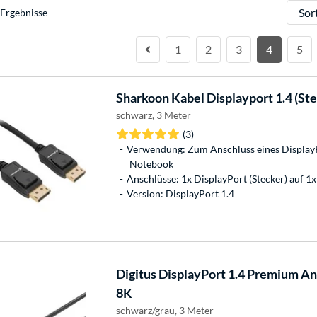
Sortie
Ergebnisse
1
2
3
4
5
Sharkoon
Kabel Displayport 1.4 (Ste
schwarz, 3 Meter
(3)
Verwendung: Zum Anschluss eines Display
Notebook
Anschlüsse: 1x DisplayPort (Stecker) auf 1x
Version: DisplayPort 1.4
Digitus
DisplayPort 1.4 Premium A
8K
schwarz/grau, 3 Meter