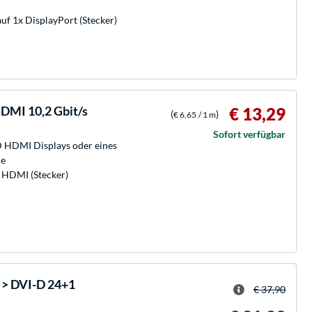
uf 1x DisplayPort (Stecker)
DMI 10,2 Gbit/s
€ 13,29
(
)
€ 6,65
/ 1 m
Sofort verfügbar
 HDMI Displays oder eines
le
x HDMI (Stecker)
 > DVI-D 24+1
€ 37,90