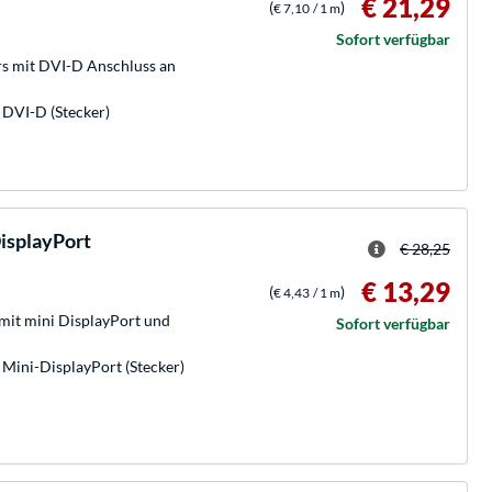
€ 21,29
(
)
€ 7,10
/ 1 m
Sofort verfügbar
s mit DVI-D Anschluss an
 DVI-D (Stecker)
DisplayPort
€ 28,25
€ 13,29
(
)
€ 4,43
/ 1 m
mit mini DisplayPort und
Sofort verfügbar
 Mini-DisplayPort (Stecker)