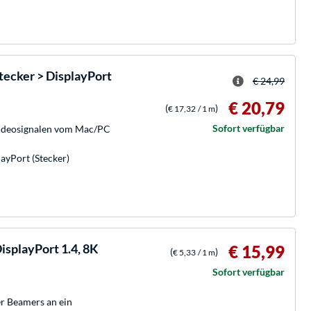
ecker > DisplayPort
€ 24,99
€ 20,79
(
)
€ 17,32
/ 1 m
Sofort verfügbar
ideosignalen vom Mac/PC
ayPort (Stecker)
isplayPort 1.4, 8K
€ 15,99
(
)
€ 5,33
/ 1 m
Sofort verfügbar
r Beamers an ein