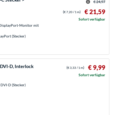
€ 24,97
€ 21,59
(
)
€ 7,20
/ 1 m
Sofort verfügbar
DisplayPort-Monitor mit
ayPort (Stecker)
DVI-D, Interlock
€ 9,99
(
)
€ 3,33
/ 1 m
Sofort verfügbar
 DVI-D (Stecker)