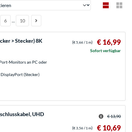
ren
6
10
…
cker > Stecker) 8K
€ 16,99
(
)
€ 5,66
/ 1 m
Sofort verfügbar
Port-Monitors an PC oder
 DisplayPort (Stecker)
nschlusskabel, UHD
€ 13,90
€ 10,69
(
)
€ 3,56
/ 1 m