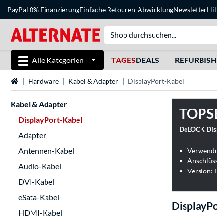
PayPal 0% Finanzierung
Einfache Retouren-Abwicklung
Newsletter
Hil
Alle Kategorien
TAGES
DEALS
REFURBIS
Startseite
Hardware
Kabel & Adapter
DisplayPort-Kabel
Kabel & Adapter
TOPS
DisplayPort-Kabel
DeLOCK Disp
Adapter
Antennen-Kabel
Verwendu
Anschlüss
Audio-Kabel
Version: 
DVI-Kabel
eSata-Kabel
DisplayPo
HDMI-Kabel