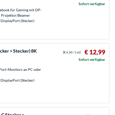
Sofort verfügbar
ebook für Gaming mit DP-
m, Projektor/Beamer
 DisplayPort (Stecker)
cker > Stecker) 8K
€ 12,99
(
)
€ 6,50
/ 1 m
Sofort verfügbar
Port-Monitors an PC oder
 DisplayPort (Stecker)
C Stecker >