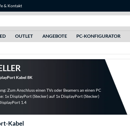
fe
&
Kontakt
Suche
HED
OUTLET
ANGEBOTE
PC-KONFIGURATOR
ELLER
layPort Kabel 8K
ng: Zum Anschluss einen TVs oder Beamers an einen PC
e: 1x DisplayPort (Stecker) auf 1x DisplayPort (Stecker)
DisplayPort 1.4
rt-Kabel