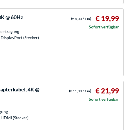
 8K @ 60Hz
€ 19,99
(
)
€ 4,00
/ 1 m
Sofort verfügbar
bertragung
 DisplayPort (Stecker)
apterkabel, 4K @
€ 21,99
(
)
€ 11,00
/ 1 m
Sofort verfügbar
gung
x HDMI (Stecker)