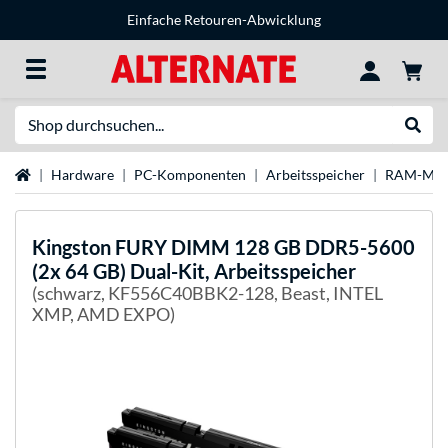
Einfache Retouren-Abwicklung
Suche
Suche
Startseite
Hardware
PC-Komponenten
Arbeitsspeicher
RAM-Mar
Kingston FURY
DIMM 128 GB DDR5-5600
(2x 64 GB) Dual-Kit, Arbeitsspeicher
(schwarz, KF556C40BBK2-128, Beast, INTEL
XMP, AMD EXPO)