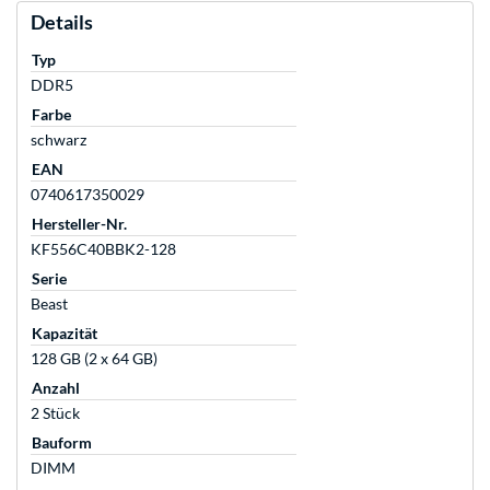
Details
Typ
DDR5
Farbe
schwarz
EAN
0740617350029
Hersteller-Nr.
KF556C40BBK2-128
Serie
Beast
Kapazität
128 GB (2 x 64 GB)
Anzahl
2 Stück
Bauform
DIMM