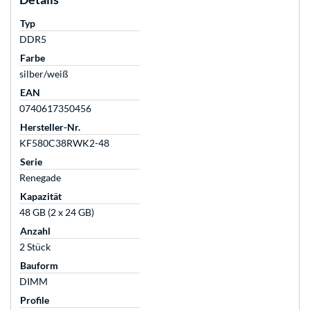
Typ
DDR5
Farbe
silber/weiß
EAN
0740617350456
Hersteller-Nr.
KF580C38RWK2-48
Serie
Renegade
Kapazität
48 GB (2 x 24 GB)
Anzahl
2 Stück
Bauform
DIMM
Profile