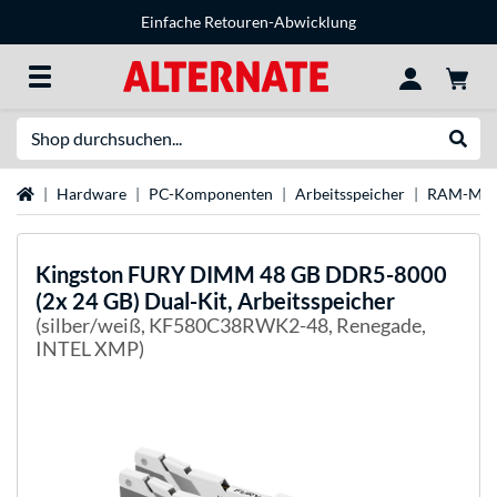
Einfache Retouren-Abwicklung
Suche
Suche
Startseite
Hardware
PC-Komponenten
Arbeitsspeicher
RAM-Mar
Kingston FURY
DIMM 48 GB DDR5-8000
(2x 24 GB) Dual-Kit, Arbeitsspeicher
(silber/weiß, KF580C38RWK2-48, Renegade,
INTEL XMP)