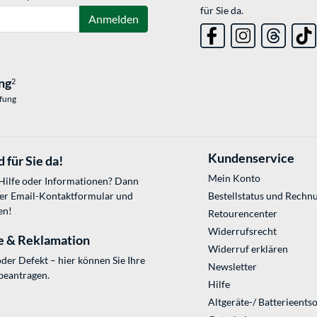
für Sie da.
Anmelden
ng
2
üfung
Kundenservice
 für Sie da!
Mein Konto
 Hilfe oder Informationen? Dann
ser
Email-Kontaktformular
und
Bestellstatus und Rechn
en!
Retourencenter
Widerrufsrecht
e & Reklamation
Widerruf erklären
der Defekt – hier können Sie Ihre
Newsletter
beantragen.
Hilfe
Altgeräte-/ Batterieents