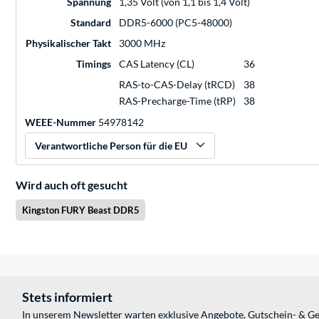
Spannung
1,35 Volt (von 1,1 bis 1,4 Volt)
Standard
DDR5-6000 (PC5-48000)
Physikalischer Takt
3000 MHz
Timings
CAS Latency (CL)
36
RAS-to-CAS-Delay (tRCD)
38
RAS-Precharge-Time (tRP)
38
WEEE-Nummer
54978142
Verantwortliche Person für die EU
Wird auch oft gesucht
Kingston FURY Beast DDR5
Stets informiert
In unserem Newsletter warten exklusive Angebote, Gutschein- & Ge