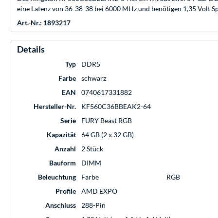
eine Latenz von 36-38-38 bei 6000 MHz und benötigen 1,35 Volt 
Art.-Nr.: 1893217
Details
Typ
DDR5
Farbe
schwarz
EAN
0740617331882
Hersteller-Nr.
KF560C36BBEAK2-64
Serie
FURY Beast RGB
Kapazität
64 GB (2 x 32 GB)
Anzahl
2 Stück
Bauform
DIMM
Beleuchtung
Farbe
RGB
Profile
AMD EXPO
Anschluss
288-Pin