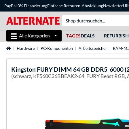
PayPal 0% Finanzierung
Einfache Retouren-Abwicklung
Newsletter
Hil
Alle Kategorien
TAGES
DEALS
REFURBIS
Startseite
Hardware
PC-Komponenten
Arbeitsspeicher
RAM-Ma
Kingston FURY
DIMM 64 GB DDR5-6000 (2x 
(schwarz, KF560C36BBEAK2-64, FURY Beast RGB,