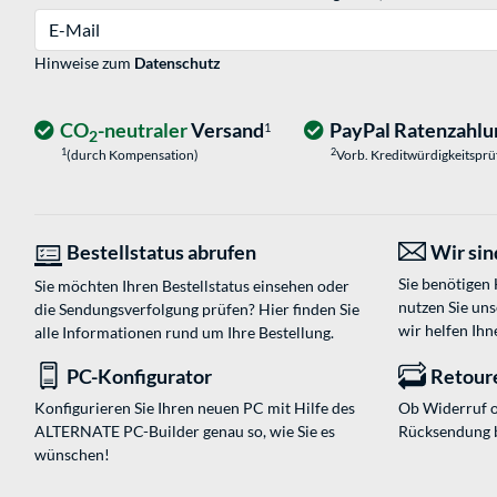
E-Mail
Hinweise zum
Datenschutz
CO
-neutraler
Versand
PayPal Ratenzahlu
1
2
1
2
(durch Kompensation)
Vorb. Kreditwürdigkeitspr
Bestellstatus abrufen
Wir sind
Sie benötigen
Sie möchten Ihren Bestellstatus einsehen oder
nutzen Sie un
die Sendungsverfolgung prüfen? Hier finden Sie
wir helfen Ihn
alle Informationen rund um Ihre Bestellung.
PC-Konfigurator
Retour
Konfigurieren Sie Ihren neuen PC mit Hilfe des
Ob Widerruf o
ALTERNATE PC-Builder genau so, wie Sie es
Rücksendung 
wünschen!