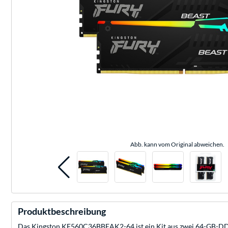
Abb. kann vom Original abweichen.
Produktbeschreibung
Das Kingston KF560C36BBEAK2-64 ist ein Kit aus zwei 64-GB-DDR