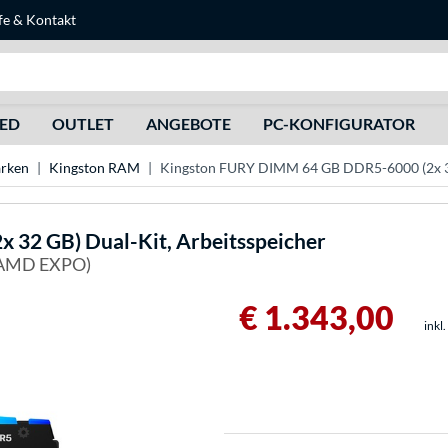
fe
&
Kontakt
Suche
HED
OUTLET
ANGEBOTE
PC-KONFIGURATOR
rken
Kingston RAM
Kingston FURY DIMM 64 GB DDR5-6000 (2x 32
32 GB) Dual-Kit, Arbeitsspeicher
 AMD EXPO)
€ 1.343,00
inkl