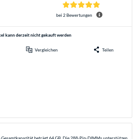
5.0 Sterne bei 2 Be
bei 2 Bewertungen
kel kann derzeit nicht gekauft werden
Vergleichen
Teilen
 Gesamtkapazität beträgt 64 GB. Die 288-Pin-DIMMs unterstützen