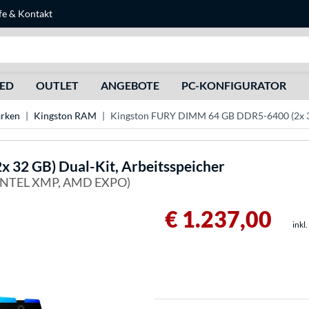
fe
&
Kontakt
Suche
HED
OUTLET
ANGEBOTE
PC-KONFIGURATOR
rken
Kingston RAM
Kingston FURY DIMM 64 GB DDR5-6400 (2x 32
32 GB) Dual-Kit, Arbeitsspeicher
 INTEL XMP, AMD EXPO)
€ 1.237,00
inkl