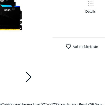
Details
Auf die Merkliste
5-6400-Speichermodulen (PC5-51200) aus der Fury Beast RGB Serie. Di