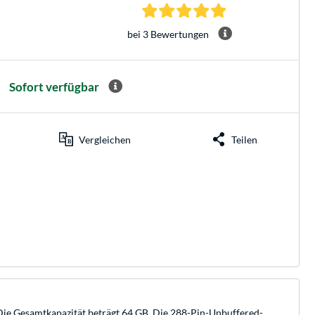
5.0 Sterne bei 3 Be
bei 3 Bewertungen
Sofort verfügbar
Vergleichen
Teilen
e Gesamtkapazität beträgt 64 GB. Die 288-Pin-Unbuffered-