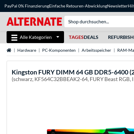
PayPal 0% Finanzierung
Einfache Retouren-Abwicklung
Newsletter
Hil
Alle Kategorien
TAGES
DEALS
REFURBIS
Startseite
Hardware
PC-Komponenten
Arbeitsspeicher
RAM-Ma
Kingston FURY
DIMM 64 GB DDR5-6400 (2x 
(schwarz, KF564C32BBEAK2-64, FURY Beast RGB,