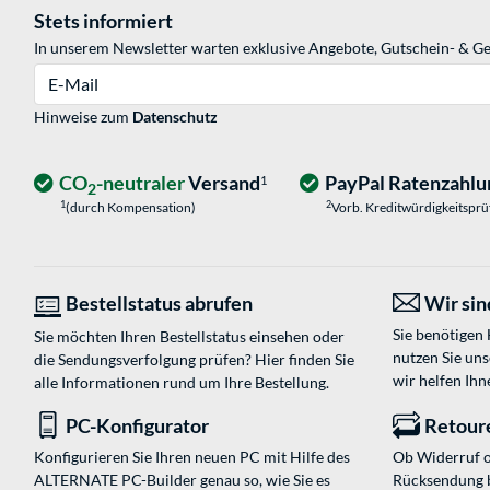
Stets informiert
In unserem Newsletter warten exklusive Angebote, Gutschein- & Ge
E-Mail
Hinweise zum
Datenschutz
CO
-neutraler
Versand
PayPal Ratenzahlu
1
2
1
2
(durch Kompensation)
Vorb. Kreditwürdigkeitspr
Bestellstatus abrufen
Wir sind
Sie benötigen
Sie möchten Ihren Bestellstatus einsehen oder
nutzen Sie un
die Sendungsverfolgung prüfen? Hier finden Sie
wir helfen Ihn
alle Informationen rund um Ihre Bestellung.
PC-Konfigurator
Retour
Konfigurieren Sie Ihren neuen PC mit Hilfe des
Ob Widerruf o
ALTERNATE PC-Builder genau so, wie Sie es
Rücksendung 