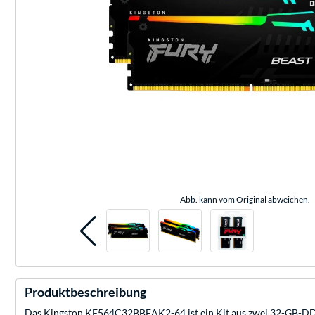
Abb. kann vom Original abweichen.
Produktbeschreibung
Das Kingston KF564C32BBEAK2-64 ist ein Kit aus zwei 32-GB-DDR