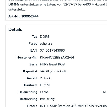
DIMMs unterstützen eine Latenz von 32-39-39 bei 6400 MHz und b
unterstützt.
Art.-Nr.: 100052444
Details
Typ
DDR5
Farbe
schwarz
EAN
0740617343083
Hersteller-Nr.
KF564C32BBEAK2-64
Serie
FURY Beast RGB
Kapazität
64 GB (2 x 32 GB)
Anzahl
2 Stück
Bauform
DIMM
Beleuchtung
Farbe
R
Bestückung
zweiseitig
Profile
INTEL XMP (Version 3.0), AMD EXPO (Version