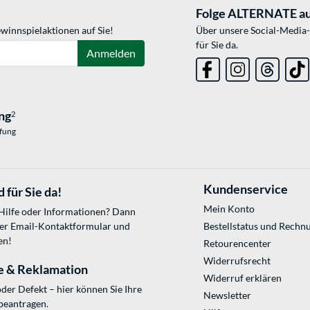
Folge ALTERNATE au
winnspielaktionen auf Sie!
Über unsere Social-Media-
für Sie da.
Anmelden
ng
2
üfung
Kundenservice
 für Sie da!
Mein Konto
 Hilfe oder Informationen? Dann
ser
Email-Kontaktformular
und
Bestellstatus und Rechn
en!
Retourencenter
Widerrufsrecht
e & Reklamation
Widerruf erklären
der Defekt – hier können Sie Ihre
Newsletter
beantragen.