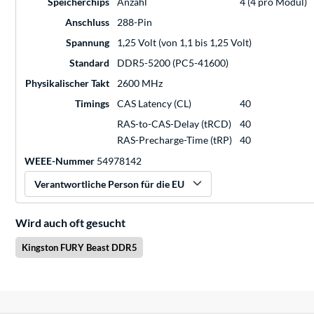
Speicherchips
Anzahl
4 (4 pro Modul)
Anschluss
288-Pin
Spannung
1,25 Volt (von 1,1 bis 1,25 Volt)
Standard
DDR5-5200 (PC5-41600)
Physikalischer Takt
2600 MHz
Timings
CAS Latency (CL)
40
RAS-to-CAS-Delay (tRCD)
40
RAS-Precharge-Time (tRP)
40
WEEE-Nummer
54978142
Verantwortliche Person für die EU
Wird auch oft gesucht
Kingston FURY Beast DDR5