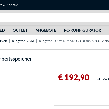
fe
&
Kontakt
Suche
HED
OUTLET
ANGEBOTE
PC-KONFIGURATOR
rken
Kingston RAM
Kingston FURY DIMM 8 GB DDR5-5200 , Arbe
beitsspeicher
€ 192,90
inkl. MwS