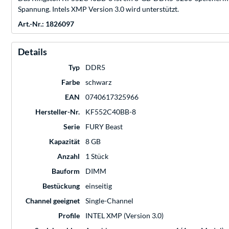
Spannung. Intels XMP Version 3.0 wird unterstützt.
Art.-Nr.: 1826097
Details
Typ
DDR5
Farbe
schwarz
EAN
0740617325966
Hersteller-Nr.
KF552C40BB-8
Serie
FURY Beast
Kapazität
8 GB
Anzahl
1 Stück
Bauform
DIMM
Bestückung
einseitig
Channel geeignet
Single-Channel
Profile
INTEL XMP (Version 3.0)