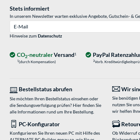
Stets informiert
In unserem Newsletter warten exklusive Angebote, Gutschein- & Ge
E-Mail
Hinweise zum
Datenschutz
CO
-neutraler
Versand
PayPal Ratenzahlu
1
2
1
2
(durch Kompensation)
Vorb. Kreditwürdigkeitspr
Bestellstatus abrufen
Wir sind
Sie benötigen
Sie möchten Ihren Bestellstatus einsehen oder
nutzen Sie un
die Sendungsverfolgung prüfen? Hier finden Sie
wir helfen Ihn
alle Informationen rund um Ihre Bestellung.
PC-Konfigurator
Retour
Konfigurieren Sie Ihren neuen PC mit Hilfe des
Ob Widerruf o
ALTERNATE PC-Builder genau so, wie Sie es
Rücksendung 