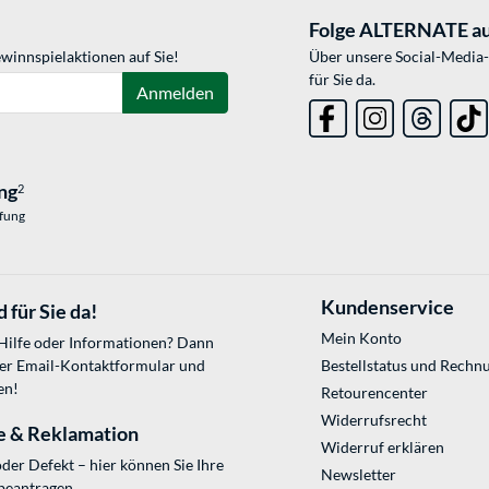
Folge ALTERNATE au
winnspielaktionen auf Sie!
Über unsere Social-Media-
für Sie da.
Anmelden
ng
2
üfung
Kundenservice
 für Sie da!
Mein Konto
 Hilfe oder Informationen? Dann
ser
Email-Kontaktformular
und
Bestellstatus und Rechn
en!
Retourencenter
Widerrufsrecht
e & Reklamation
Widerruf erklären
der Defekt – hier können Sie Ihre
Newsletter
beantragen.