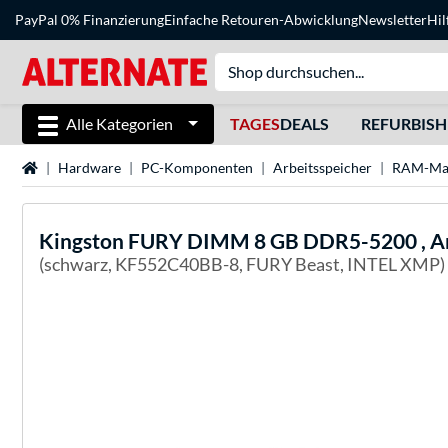
PayPal 0% Finanzierung
Einfache Retouren-Abwicklung
Newsletter
Hil
Alle Kategorien
TAGES
DEALS
REFURBIS
Startseite
Hardware
PC-Komponenten
Arbeitsspeicher
RAM-Ma
Kingston FURY
DIMM 8 GB DDR5-5200 , Ar
(schwarz, KF552C40BB-8, FURY Beast, INTEL XMP)