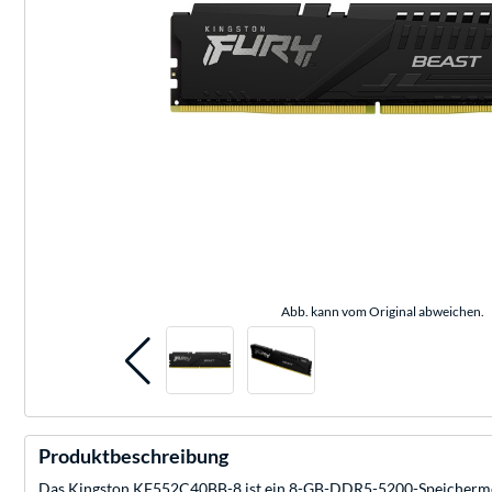
Abb. kann vom Original abweichen.
Produktbeschreibung
Das Kingston KF552C40BB-8 ist ein 8-GB-DDR5-5200-Speichermodul