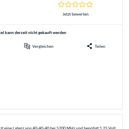
0.0 Sterne bei 0 Be
Jetzt bewerten
kel kann derzeit nicht gekauft werden
Vergleichen
Teilen
 eine Latenz von 40-40-40 bei 5200 MHz und benötigt 1,25 Volt