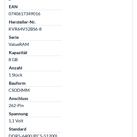
EAN
0740617349016
Hersteller-Nr.
KVR64V52BS6-8
Serie
ValueRAM
Kapazität
8 GB
Anzahl
1 Stück
Bauform
CSODIMM
Anschluss
262-Pin
Spannung
1,1 Volt
Standard
DDR5-6400 (PC5-51200)