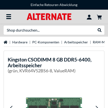
Einfache Retouren-Abwicklung
Suche
Suche
Startseite
Hardware
PC-Komponenten
Arbeitsspeicher
RAM-Mar
Kingston
CSODIMM 8 GB DDR5-6400,
Arbeitsspeicher
(grün, KVR64V52BS6-8, ValueRAM)