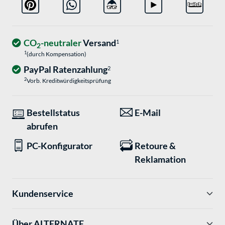
CO
-neutraler
Versand
1
2
1
(durch Kompensation)
PayPal Ratenzahlung
2
2
Vorb. Kreditwürdigkeitsprüfung
Bestellstatus
E-Mail
abrufen
PC-Konfigurator
Retoure &
Reklamation
Kundenservice
Über ALTERNATE