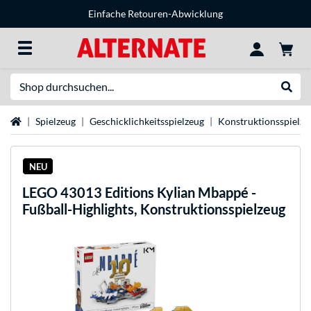
Einfache Retouren-Abwicklung
Suche
Suche
Startseite
Spielzeug
Geschicklichkeitsspielzeug
Konstruktionsspielze
NEU
LEGO
43013 Editions Kylian Mbappé -
Fußball-Highlights, Konstruktionsspielzeug