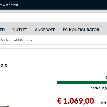
fe
&
Kontakt
Suche
HED
OUTLET
ANGEBOTE
PC-KONFIGURATOR
15, Handheld-Konsole
ole
noch
4 Tag
€ 1.069,00
inkl