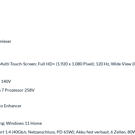
nleser
 Multi-Touch-Screen; Full HD+ (1.920 x 1.080 Pixel); 120 Hz, Wide View (
k 140V
ra 7 Prozessor 258V
io Enhancer
ung; Windows 11 Home
rt 1.4 (40Gb/​s, Netzanschluss, PD 65W); Akku fest verbaut, 6 Zellen, 80