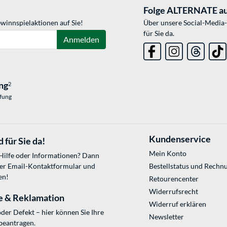
Folge ALTERNATE au
winnspielaktionen auf Sie!
Über unsere Social-Media-
für Sie da.
Anmelden
ng
2
üfung
Kundenservice
 für Sie da!
Mein Konto
 Hilfe oder Informationen? Dann
ser
Email-Kontaktformular
und
Bestellstatus und Rechn
en!
Retourencenter
Widerrufsrecht
e & Reklamation
Widerruf erklären
der Defekt – hier können Sie Ihre
Newsletter
beantragen.