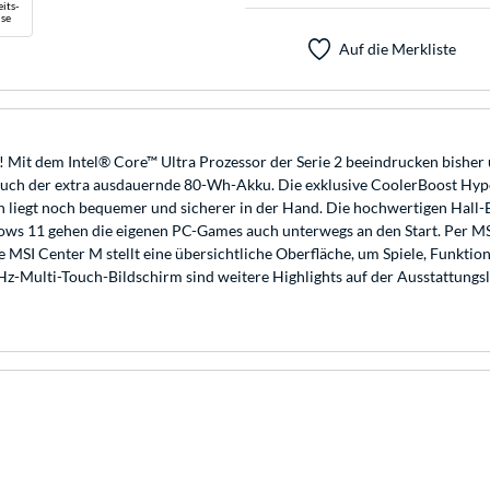
its-
se
Auf die Merkliste
 Mit dem Intel® Core™ Ultra Prozessor der Serie 2 beeindrucken bisher 
auch der extra ausdauernde 80-Wh-Akku. Die exklusive CoolerBoost Hype
 liegt noch bequemer und sicherer in der Hand. Die hochwertigen Hall-E
ows 11 gehen die eigenen PC-Games auch unterwegs an den Start. Per MSI 
 MSI Center M stellt eine übersichtliche Oberfläche, um Spiele, Funkti
-Multi-Touch-Bildschirm sind weitere Highlights auf der Ausstattungsli