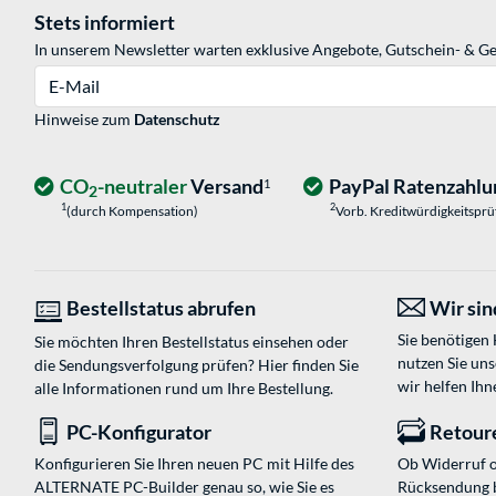
Stets informiert
In unserem Newsletter warten exklusive Angebote, Gutschein- & Ge
E-Mail
Hinweise zum
Datenschutz
CO
-neutraler
Versand
PayPal Ratenzahlu
1
2
1
2
(durch Kompensation)
Vorb. Kreditwürdigkeitspr
Bestellstatus abrufen
Wir sind
Sie benötigen
Sie möchten Ihren Bestellstatus einsehen oder
nutzen Sie un
die Sendungsverfolgung prüfen? Hier finden Sie
wir helfen Ihn
alle Informationen rund um Ihre Bestellung.
PC-Konfigurator
Retour
Konfigurieren Sie Ihren neuen PC mit Hilfe des
Ob Widerruf o
ALTERNATE PC-Builder genau so, wie Sie es
Rücksendung 