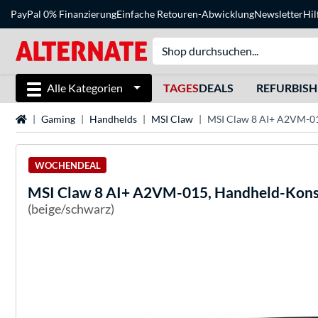
PayPal 0% Finanzierung
Einfache Retouren-Abwicklung
Newsletter
Hil
Alle Kategorien
TAGES
DEALS
REFURBIS
Startseite
Gaming
Handhelds
MSI Claw
MSI Claw 8 AI+ A2VM-0
WOCHENDEAL
MSI
Claw 8 AI+ A2VM-015, Handheld-Kons
(beige/schwarz)