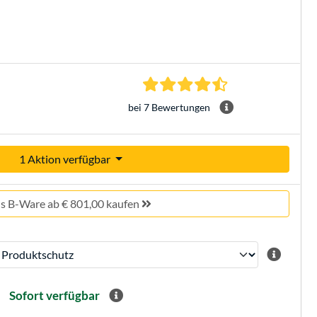
4.6 Sterne bei 7 Be
bei 7 Bewertungen
1 Aktion verfügbar
ls B-Ware ab € 801,00 kaufen
Sofort verfügbar