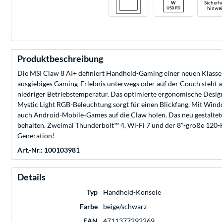
Sicherhe
hinwei
Produktbeschreibung
Die MSI Claw 8 AI+ definiert Handheld-Gaming einer neuen Klasse!
ausgiebiges Gaming-Erlebnis unterwegs oder auf der Couch steht 
niedriger Betriebstemperatur. Das optimierte ergonomische Design
Mystic Light RGB-Beleuchtung sorgt für einen Blickfang. Mit Wind
auch Android-Mobile-Games auf die Claw holen. Das neu gestaltete
behalten. Zweimal Thunderbolt™ 4, Wi-Fi 7 und der 8"-große 120-Hz
Generation!
Art.-Nr.: 100103981
Details
Typ
Handheld-Konsole
Farbe
beige/schwarz
EAN
4711377292269