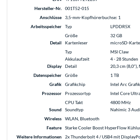
Hersteller-Nr.
001T52-015
Anschlüsse
3,5-mm-Kopfhörerbuchse: 1
Arbeitsspeicher
Typ
LPDDR5X
Größe
32 GB
Detail
Kartenleser
microSD-Karte
Typ
MSI Claw
Akkulaufzeit
4 - 28 Stunden
Display
Detail
20,3 cm (8,0"),
Datenspeicher
Größe
1 TB
Grafik
Grafikchip
Intel Arc Grafi
Prozessor
Prozessortyp
Intel Core Ult
CPU Takt
4800 MHz
Sound
Soundtyp
Nahimic 3 Aud
Wireless
WLAN, Bluetooth
Feature
Starke Cooler Boost HyperFlow Kühl
Weitere Informationen
2x Thunderbolt 4 /​ USB4 mit DisplayPo