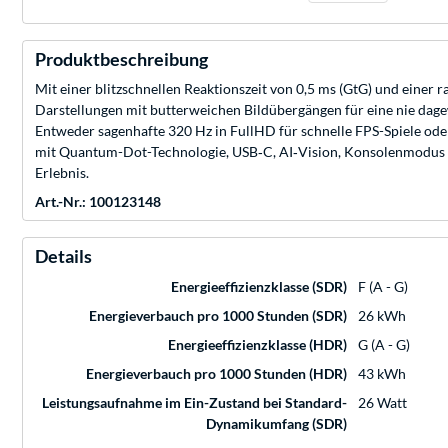
Produktbeschreibung
Mit einer blitzschnellen Reaktionszeit von 0,5 ms (GtG) und ein
Darstellungen mit butterweichen Bildübergängen für eine nie dage
Entweder sagenhafte 320 Hz in FullHD für schnelle FPS-Spiele ode
mit Quantum-Dot-Technologie, USB‑C, AI‑Vision, Konsolenmodus u
Erlebnis.
Art.-Nr.: 100123148
Details
Energieeffizienzklasse (SDR)
F (A - G)
Energieverbauch pro 1000 Stunden (SDR)
26 kWh
Energieeffizienzklasse (HDR)
G (A - G)
Energieverbauch pro 1000 Stunden (HDR)
43 kWh
Leistungsaufnahme im Ein-Zustand bei Standard-
26 Watt
Dynamikumfang (SDR)