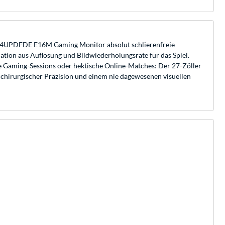
G 274UPDFDE E16M Gaming Monitor absolut schlierenfreie
tion aus Auflösung und Bildwiederholungsrate für das Spiel.
te Gaming-Sessions oder hektische Online-Matches: Der 27-Zöller
hirurgischer Präzision und einem nie dagewesenen visuellen