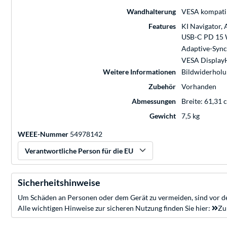
Wandhalterung
VESA kompatib
Features
KI Navigator, 
USB-C PD 15 W
Adaptive-Sync,
VESA Display
Weitere Informationen
Bildwiderholu
Zubehör
Vorhanden
Abmessungen
Breite: 61,31 
Gewicht
7,5 kg
WEEE-Nummer
54978142
Verantwortliche Person für die EU
Sicherheitshinweise
Um Schäden an Personen oder dem Gerät zu vermeiden, sind vor de
Alle wichtigen Hinweise zur sicheren Nutzung finden Sie hier:
Zu