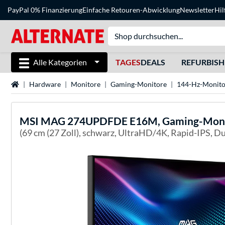
PayPal 0% Finanzierung
Einfache Retouren-Abwicklung
Newsletter
Hil
Alle Kategorien
TAGES
DEALS
REFURBIS
Startseite
Hardware
Monitore
Gaming-Monitore
144-Hz-Monito
MSI
MAG 274UPDFDE E16M, Gaming-Moni
(69 cm (27 Zoll), schwarz, UltraHD/4K, Rapid-IPS, 