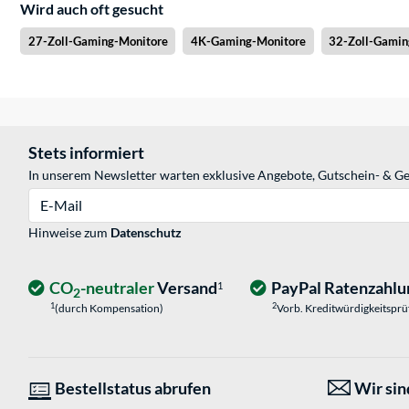
Wird auch oft gesucht
27-Zoll-Gaming-Monitore
4K-Gaming-Monitore
32-Zoll-Gamin
Stets informiert
In unserem Newsletter warten exklusive Angebote, Gutschein- & Ge
E-Mail
Hinweise zum
Datenschutz
CO
-neutraler
Versand
PayPal Ratenzahlu
1
2
1
2
(durch Kompensation)
Vorb. Kreditwürdigkeitspr
Bestellstatus abrufen
Wir sind