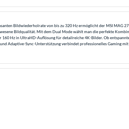
er rasanten Bildwiederholrate von bis zu 320 Hz ermöglicht der MSI MA
wesene Bildqualität. Mit dem Dual Mode wählt man die perfekte Kombina
r 160 Hz in UltraHD-Auflösung für detailreiche 4K-Bilder. Ob entspann
nd Adaptive-Sync-Unterstützung verbindet professionelles Gaming mit c