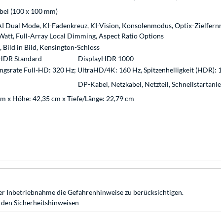
el (100 x 100 mm)
AI Dual Mode, KI-Fadenkreuz, KI-Vision, Konsolenmodus, Optix-Zielfernr
att, Full-Array Local Dimming, Aspect Ratio Options
 Bild in Bild, Kensington-Schloss
HDR Standard
DisplayHDR 1000
ngsrate Full-HD: 320 Hz; UltraHD/4K: 160 Hz, Spitzenhelligkeit (HDR): 
DP-Kabel, Netzkabel, Netzteil, Schnellstartan
cm x Höhe: 42,35 cm x Tiefe/Länge: 22,79 cm
r Inbetriebnahme die Gefahrenhinweise zu berücksichtigen.
 den Sicherheitshinweisen