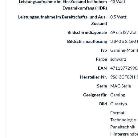
Leistungsaufnahme im Ein-Zustand bei hohem
43 Watt
Dynamikumfang (HDR)
Leistungsaufnahme im Bereitschafts- und Aus-
0,5 Watt
Zustand
Bildschirmdiagonale
69 cm (27 Zoll
Bildschirmauflösung
3.840 x 2.160 
Typ
Gaming-Monit
Farbe
schwarz
EAN
47113772990
Hersteller-Nr.
9S6-3CF09H-
Serie
MAG Serie
Geeignet für
Gaming
Bild
Glaretyp
Format
Technnologie
Paneltechnik
Hintergrundb