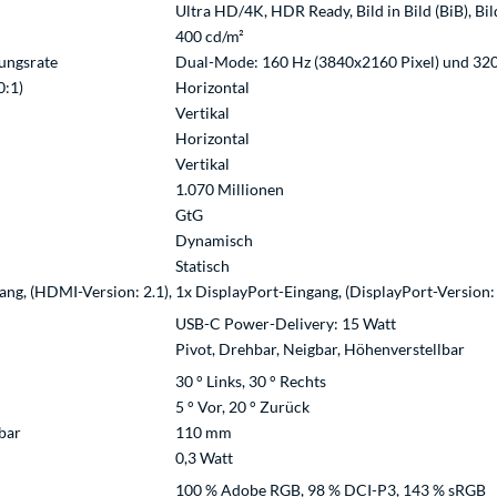
Ultra HD/4K, HDR Ready, Bild in Bild (BiB), Bil
400 cd/m²
ungsrate
Dual-Mode: 160 Hz (3840x2160 Pixel) und 320
0:1)
Horizontal
Vertikal
Horizontal
Vertikal
1.070 Millionen
GtG
Dynamisch
Statisch
ng, (HDMI-Version: 2.1), 1x DisplayPort-Eingang, (DisplayPort-Version:
USB-C Power-Delivery: 15 Watt
Pivot, Drehbar, Neigbar, Höhenverstellbar
30 ° Links, 30 ° Rechts
5 ° Vor, 20 ° Zurück
bar
110 mm
0,3 Watt
100 % Adobe RGB, 98 % DCI-P3, 143 % sRGB