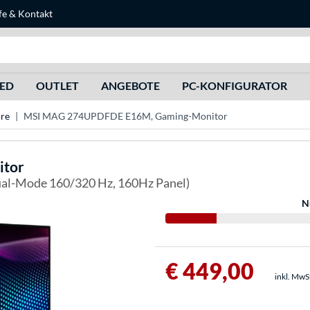
fe
&
Kontakt
Suche
HED
OUTLET
ANGEBOTE
PC-KONFIGURATOR
re
MSI MAG 274UPDFDE E16M, Gaming-Monitor
tor
Dual-Mode 160/320 Hz, 160Hz Panel)
N
€ 449,00
inkl. MwS