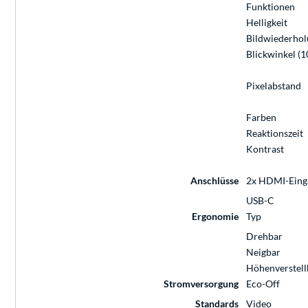
Funktionen
Helligkeit
Bildwiederhol
Blickwinkel (1
Pixelabstand
Farben
Reaktionszeit
Kontrast
Anschlüsse
2x HDMI-Einga
USB-C
Ergonomie
Typ
Drehbar
Neigbar
Höhenverstell
Stromversorgung
Eco-Off
Standards
Video