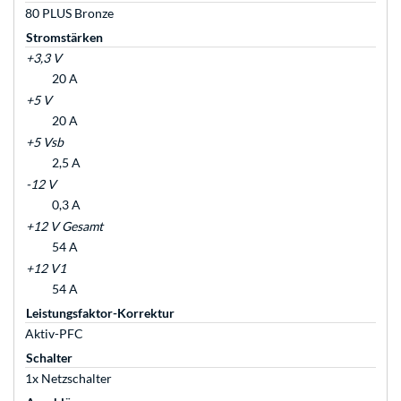
80 PLUS Bronze
Stromstärken
+3,3 V
20 A
+5 V
20 A
+5 Vsb
2,5 A
-12 V
0,3 A
+12 V Gesamt
54 A
+12 V1
54 A
Leistungsfaktor-Korrektur
Aktiv-PFC
Schalter
1x Netzschalter