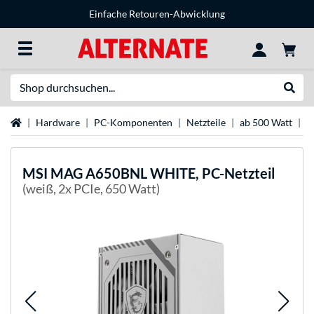
Einfache Retouren-Abwicklung
Suche
Suche
Startseite
Hardware
PC-Komponenten
Netzteile
ab 500 Watt
M
MSI
MAG A650BNL WHITE, PC-Netzteil
(weiß, 2x PCIe, 650 Watt)