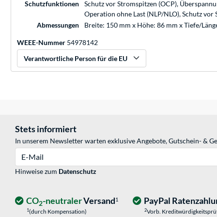
Schutzfunktionen
Schutz vor Stromspitzen (OCP), Überspannu
Operation ohne Last (NLP/NLO), Schutz vor 
Abmessungen
Breite: 150 mm x Höhe: 86 mm x Tiefe/Län
WEEE-Nummer
54978142
Verantwortliche Person für die EU
Stets informiert
In unserem Newsletter warten exklusive Angebote, Gutschein- & Ge
E-Mail
Hinweise zum
Datenschutz
CO
-neutraler
Versand
PayPal Ratenzahlu
1
2
1
2
(durch Kompensation)
Vorb. Kreditwürdigkeitspr