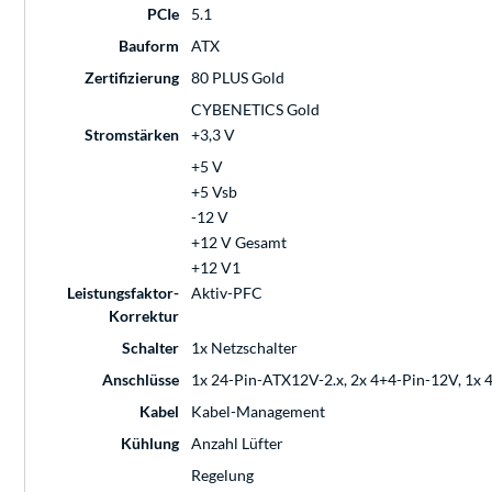
PCIe
5.1
Bauform
ATX
Zertifizierung
80 PLUS Gold
CYBENETICS Gold
Stromstärken
+3,3 V
+5 V
+5 Vsb
-12 V
+12 V Gesamt
+12 V1
Leistungsfaktor-
Aktiv-PFC
Korrektur
Schalter
1x Netzschalter
Anschlüsse
1x 24-Pin-ATX12V-2.x, 2x 4+4-Pin-12V, 1x 4-
Kabel
Kabel-Management
Kühlung
Anzahl Lüfter
Regelung