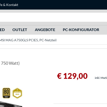
fe
&
Kontakt
Suche
HED
OUTLET
ANGEBOTE
PC-KONFIGURATOR
MSI MAG A750GLS PCIE5, PC-Netzteil
 750 Watt)
€ 129,00
inkl. MwS