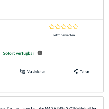
0.0 Sterne bei 0 Be
Jetzt bewerten
Sofort verfügbar
Vergleichen
Teilen
gang. Darüber hinaus kann das MAG A750GLS PCIE5-Netzteil für