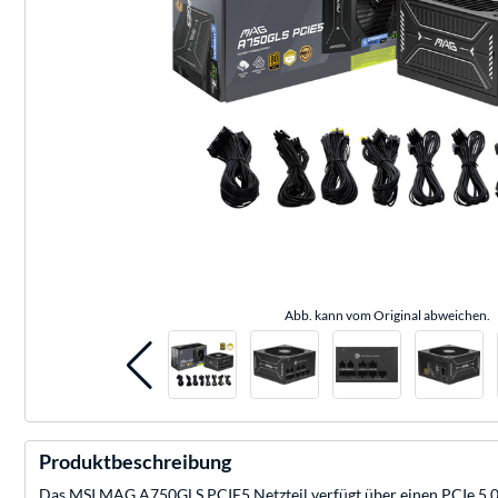
Abb. kann vom Original abweichen.
Produktbeschreibung
Das MSI MAG A750GLS PCIE5 Netzteil verfügt über einen PCIe 5.0