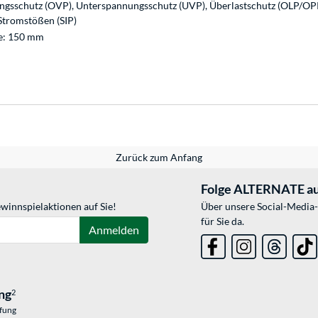
ngsschutz (OVP), Unterspannungsschutz (UVP), Überlastschutz (OLP/OPP)
Stromstößen (SIP)
ge: 150 mm
Zurück zum Anfang
Folge ALTERNATE au
winnspielaktionen auf Sie!
Über unsere Social-Media-
für Sie da.
Anmelden
ng
2
üfung