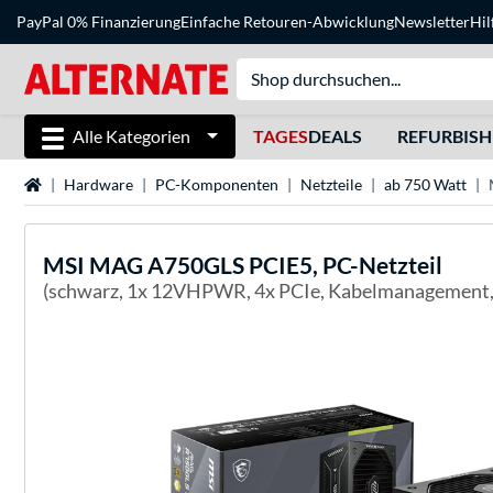
PayPal 0% Finanzierung
Einfache Retouren-Abwicklung
Newsletter
Hil
Alle Kategorien
TAGES
DEALS
REFURBIS
Startseite
Hardware
PC-Komponenten
Netzteile
ab 750 Watt
MSI
MAG A750GLS PCIE5, PC-Netzteil
(schwarz, 1x 12VHPWR, 4x PCIe, Kabelmanagement,