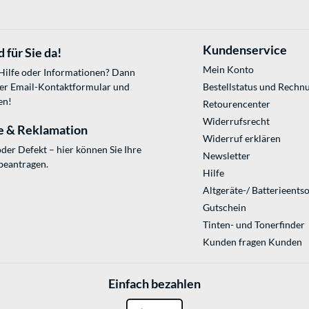
Kundenservice
 für Sie da!
Mein Konto
 Hilfe oder Informationen? Dann
ser
Email-Kontaktformular
und
Bestellstatus und Rechn
en!
Retourencenter
Widerrufsrecht
e & Reklamation
Widerruf erklären
der Defekt – hier können Sie Ihre
Newsletter
beantragen.
Hilfe
Altgeräte-/ Batterieents
Gutschein
Tinten- und Tonerfinder
Kunden fragen Kunden
Einfach bezahlen