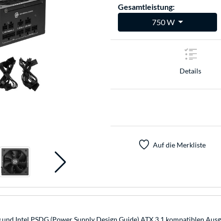
Gesamtleistung:
750 W
Details
Auf die Merkliste
 und Intel PSDG (Power Supply Design Guide) ATX 3.1 kompatiblen Aus