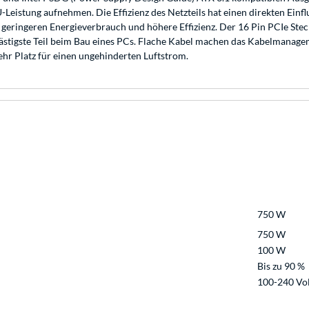
Leistung aufnehmen. Die Effizienz des Netzteils hat einen direkten Einfl
 geringeren Energieverbrauch und höhere Effizienz. Der 16 Pin PCIe Ste
r lästigste Teil beim Bau eines PCs. Flache Kabel machen das Kabelmana
ehr Platz für einen ungehinderten Luftstrom.
750 W
750 W
100 W
Bis zu 90 %
100-240 Vo