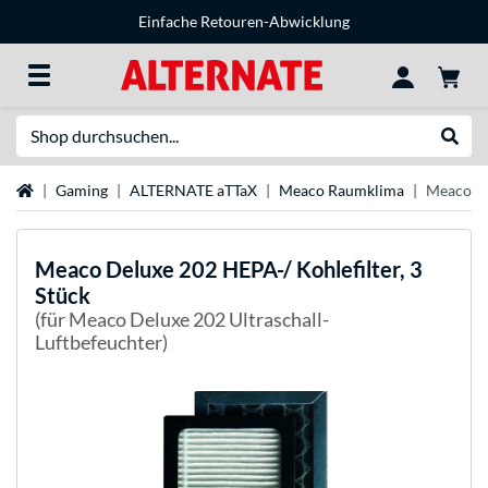
Einfache Retouren-Abwicklung
Suche
Suche
Startseite
Gaming
ALTERNATE aTTaX
Meaco Raumklima
Meaco De
Meaco
Deluxe 202 HEPA-/ Kohlefilter, 3
Stück
(für Meaco Deluxe 202 Ultraschall-
Luftbefeuchter)