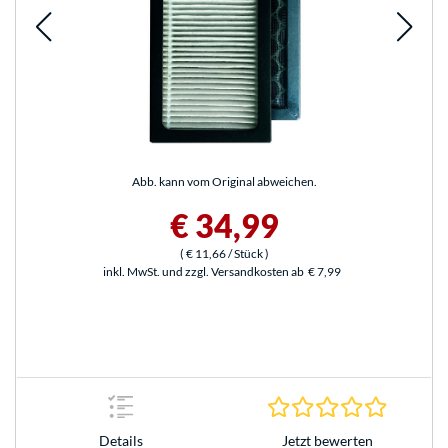
Abb. kann vom Original abweichen.
€ 34,99
(
€ 11,66
/ Stück
)
inkl. MwSt. und zzgl. Versandkosten ab
€ 7,99
0.0 Stern
Jetzt bewerten
Details