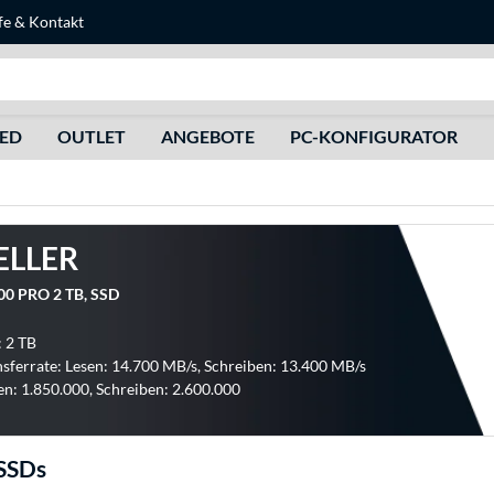
fe
&
Kontakt
Suche
HED
OUTLET
ANGEBOTE
PC-KONFIGURATOR
ELLER
00 PRO 2 TB, SSD
: 2 TB
sferrate: Lesen: 14.700 MB/s, Schreiben: 13.400 MB/s
en: 1.850.000, Schreiben: 2.600.000
SSDs