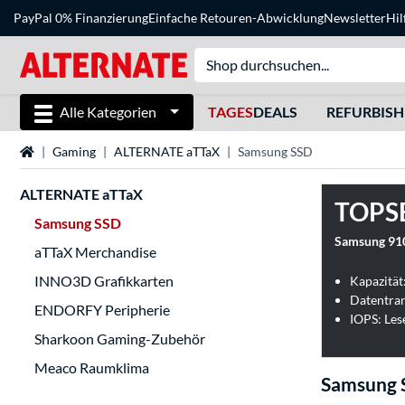
PayPal 0% Finanzierung
Einfache Retouren-Abwicklung
Newsletter
Hil
Alle Kategorien
TAGES
DEALS
REFURBIS
Startseite
Gaming
ALTERNATE aTTaX
Samsung SSD
ALTERNATE aTTaX
TOPS
Samsung SSD
Samsung 91
aTTaX Merchandise
INNO3D Grafikkarten
Kapazität
Datentran
ENDORFY Peripherie
IOPS: Les
Sharkoon Gaming-Zubehör
Meaco Raumklima
Samsung 