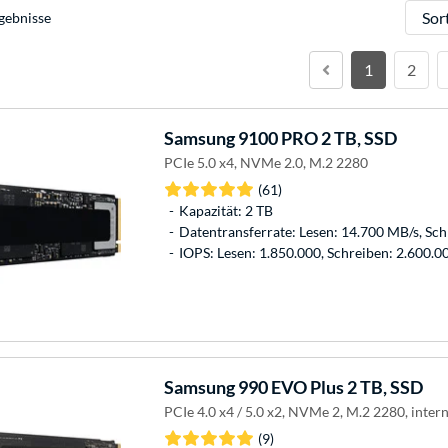
Sortie
gebnisse
1
2
Samsung
9100 PRO 2 TB, SSD
PCIe 5.0 x4, NVMe 2.0, M.2 2280
(61)
Kapazität: 2 TB
Datentransferrate: Lesen: 14.700 MB/s, Sc
IOPS: Lesen: 1.850.000, Schreiben: 2.600.0
Samsung
990 EVO Plus 2 TB, SSD
PCIe 4.0 x4 / 5.0 x2, NVMe 2, M.2 2280, inter
(9)