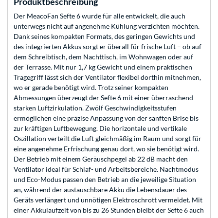
Produktbeschreibung
Der MeacoFan Sefte 6 wurde für alle entwickelt, die auch
unterwegs nicht auf angenehme Kühlung verzichten möchten.
Dank seines kompakten Formats, des geringen Gewichts und
des integrierten Akkus sorgt er überall für frische Luft – ob auf
dem Schreibtisch, dem Nachttisch, im Wohnwagen oder auf
der Terrasse. Mit nur 1,7 kg Gewicht und einem praktischen
Tragegriff lässt sich der Ventilator flexibel dorthin mitnehmen,
wo er gerade benötigt wird. Trotz seiner kompakten
Abmessungen überzeugt der Sefte 6 mit einer überraschend
starken Luftzirkulation. Zwölf Geschwindigkeitsstufen
ermöglichen eine präzise Anpassung von der sanften Brise bis
zur kräftigen Luftbewegung. Die horizontale und vertikale
Oszillation verteilt die Luft gleichmäßig im Raum und sorgt für
eine angenehme Erfrischung genau dort, wo sie benötigt wird.
Der Betrieb mit einem Geräuschpegel ab 22 dB macht den
Ventilator ideal für Schlaf- und Arbeitsbereiche. Nachtmodus
und Eco-Modus passen den Betrieb an die jeweilige Situation
an, während der austauschbare Akku die Lebensdauer des
Geräts verlängert und unnötigen Elektroschrott vermeidet. Mit
einer Akkulaufzeit von bis zu 26 Stunden bleibt der Sefte 6 auch