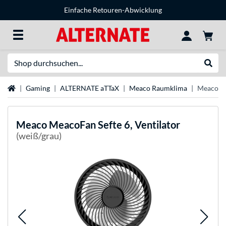
Einfache Retouren-Abwicklung
Suche
Suche
Startseite
Gaming
ALTERNATE aTTaX
Meaco Raumklima
Meaco Me
Meaco
MeacoFan Sefte 6, Ventilator
(weiß/grau)