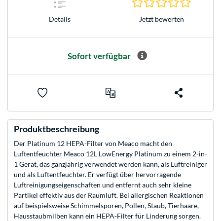
0.0 Stern
Jetzt bewerten
Details
Sofort verfügbar
Produktbeschreibung
Der Platinum 12 HEPA-Filter von Meaco macht den
Luftentfeuchter Meaco 12L LowEnergy Platinum zu einem 2-in-
1 Gerät, das ganzjährig verwendet werden kann, als Luftreiniger
und als Luftentfeuchter. Er verfügt über hervorragende
Luftreinigungseigenschaften und entfernt auch sehr kleine
Partikel effektiv aus der Raumluft. Bei allergischen Reaktionen
auf beispielsweise Schimmelsporen, Pollen, Staub, Tierhaare,
Hausstaubmilben kann ein HEPA-Filter für Linderung sorgen.