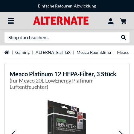
Einfache Retouren-Abwicklung
Suche
Suche
Startseite
Gaming
ALTERNATE aTTaX
Meaco Raumklima
Meaco Pl
Meaco
Platinum 12 HEPA-Filter, 3 Stück
(für Meaco 20L LowEnergy Platinum
Luftentfeuchter)