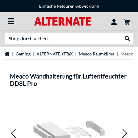
Einfache Retouren-Abwicklung
Suche
Suche
Startseite
Gaming
ALTERNATE aTTaX
Meaco Raumklima
Meaco Wa
Meaco
Wandhalterung für Luftentfeuchter
DD8L Pro