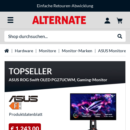
Einfache Retouren-Abwicklung
Suche
Suche
Startseite
Hardware
Monitore
Monitor-Marken
ASUS Monitore
TOPSELLER
ASUS ROG Swift OLED PG27UCWM, Gaming-Monitor
Produkt­datenblatt
€ 1.243,00