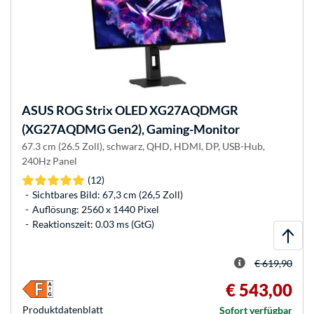
ASUS
ROG Strix OLED XG27AQDMGR
(XG27AQDMG Gen2), Gaming-Monitor
67.3 cm (26.5 Zoll), schwarz, QHD, HDMI, DP, USB-Hub,
240Hz Panel
(12)
Sichtbares Bild: 67,3 cm (26,5 Zoll)
Auflösung: 2560 x 1440 Pixel
Reaktionszeit: 0.03 ms (GtG)
€ 619,90
€ 543,00
Produkt­datenblatt
Sofort verfügbar