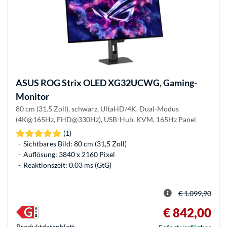
ASUS
ROG Strix OLED XG32UCWG, Gaming-
Monitor
80 cm (31.5 Zoll), schwarz, UltaHD/4K, Dual-Modus
(4K@165Hz, FHD@330Hz), USB-Hub, KVM, 165Hz Panel
(1)
Sichtbares Bild: 80 cm (31,5 Zoll)
Auflösung: 3840 x 2160 Pixel
Reaktionszeit: 0.03 ms (GtG)
€ 1.099,90
€ 842,00
Produkt­datenblatt