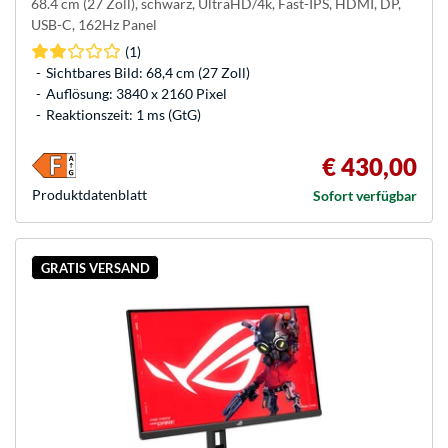
68.4 cm (27 Zoll), schwarz, UltraHD/4k, Fast-IPS, HDMI, DP,
USB-C, 162Hz Panel
(1)
Sichtbares Bild: 68,4 cm (27 Zoll)
Auflösung: 3840 x 2160 Pixel
Reaktionszeit: 1 ms (GtG)
€ 430,00
Produkt­datenblatt
Sofort verfügbar
GRATIS VERSAND