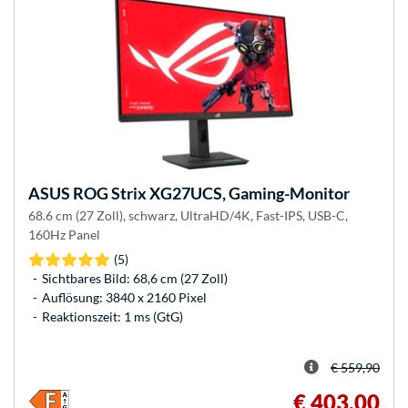
ASUS
ROG Strix XG27UCS, Gaming-Monitor
68.6 cm (27 Zoll), schwarz, UltraHD/4K, Fast-IPS, USB-C,
160Hz Panel
(5)
Sichtbares Bild: 68,6 cm (27 Zoll)
Auflösung: 3840 x 2160 Pixel
Reaktionszeit: 1 ms (GtG)
€ 559,90
€ 403,00