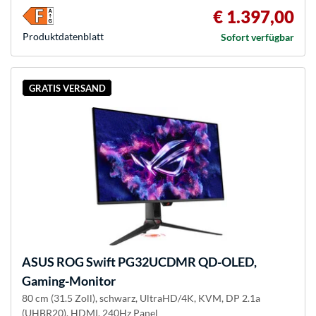
€ 1.397,00
Produkt­datenblatt
Sofort verfügbar
GRATIS VERSAND
ASUS
ROG Swift PG32UCDMR QD-OLED,
Gaming-Monitor
80 cm (31.5 Zoll), schwarz, UltraHD/4K, KVM, DP 2.1a
(UHBR20), HDMI, 240Hz Panel