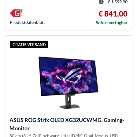
€ 1.599,90
€ 841,00
Produkt­datenblatt
Sofort verfügbar
GRATIS VERSAND
ASUS
ROG Strix OLED XG32UCWMG, Gaming-
Monitor
80 cm (31.5 Zoll), schwarz, UltaHD/4K, Dual-Modus, USB-