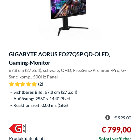
GIGABYTE
AORUS FO27Q5P QD-OLED,
Gaming-Monitor
67.8 cm (27 Zoll), schwarz, QHD, FreeSync-Premium-Pro, G-
Sync-komp., 500Hz Panel
(2)
Sichtbares Bild: 67,8 cm (27 Zoll)
Auflösung: 2560 x 1440 Pixel
Reaktionszeit: 0.03 ms (GtG)
€ 999,00
€ 799,00
Produkt­datenblatt
Sofort verfügbar