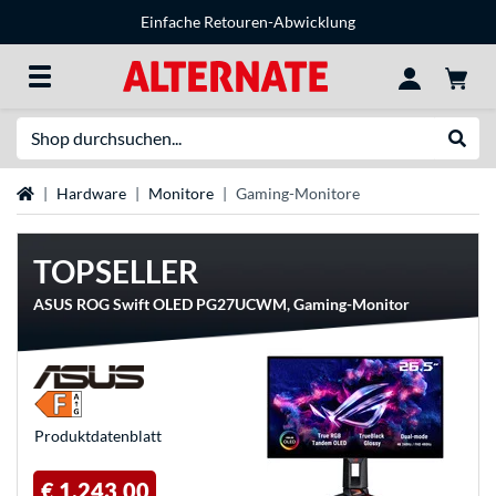
Einfache Retouren-Abwicklung
Suche
Suche
Startseite
Hardware
Monitore
Gaming-Monitore
TOPSELLER
ASUS ROG Swift OLED PG27UCWM, Gaming-Monitor
Produkt­datenblatt
€ 1.243,00