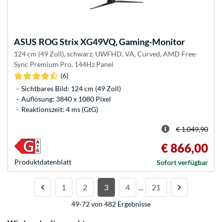
ASUS
ROG Strix XG49VQ, Gaming-Monitor
124 cm (49 Zoll), schwarz, UWFHD, VA, Curved, AMD Free-
Sync Premium Pro, 144Hz Panel
(6)
Sichtbares Bild: 124 cm (49 Zoll)
Auflösung: 3840 x 1080 Pixel
Reaktionszeit: 4 ms (GtG)
€ 1.049,90
€ 866,00
Produkt­datenblatt
Sofort verfügbar
1
2
3
4
21
…
49-72 von 482 Ergebnisse