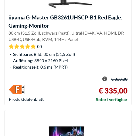
iiyama
G-Master GB3261UHSCP-B1 Red Eagle,
Gaming-Monitor
80 cm (31.5 Zoll), schwarz (matt), UltraHD/4K, VA, HDMI, DP,
USB-C, USB-Hub, KVM, 144Hz Panel
(2)
Sichtbares Bild: 80 cm (31,5 Zoll)
Auflösung: 3840 x 2160 Pixel
Reaktionszeit: 0.6 ms (MPRT)
€ 368,00
€ 335,00
Produkt­datenblatt
Sofort verfügbar