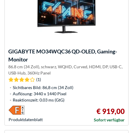
GIGABYTE
MO34WQC36 QD-OLED, Gaming-
Monitor
86.8 cm (34 Zoll), schwarz, WQHD, Curved, HDMI, DP, USB-C,
USB-Hub, 360Hz Panel
(1)
Sichtbares Bild: 86,8 cm (34 Zoll)
Auflösung: 3440 x 1440 Pixel
Reaktionszeit: 0.03 ms (GtG)
€ 919,00
Produkt­datenblatt
Sofort verfügbar