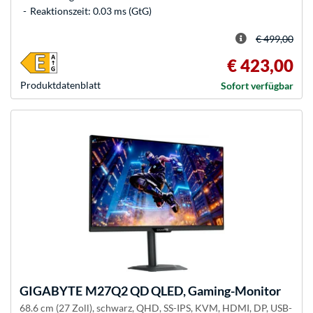
Reaktionszeit: 0.03 ms (GtG)
€ 499,00
€ 423,00
Produkt­datenblatt
Sofort verfügbar
GIGABYTE
M27Q2 QD QLED, Gaming-Monitor
68.6 cm (27 Zoll), schwarz, QHD, SS-IPS, KVM, HDMI, DP, USB-