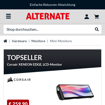
Einfache Retouren-Abwicklung
Suche
Suche
Startseite
Hardware
Monitore
Mini-Monitore
TOPSELLER
Corsair XENEON EDGE, LCD-Monitor
€ 259,90