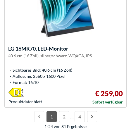
LG
16MR70, LED-Monitor
40.6 cm (16 Zoll), silber/schwarz, WQXGA, IPS
Sichtbares Bild: 40,6 cm (16 Zoll)
Auflösung: 2560 x 1600 Pixel
Format: 16:10
€ 259,00
Produkt­datenblatt
Sofort verfügbar
1
2
4
…
1-24 von 81 Ergebnisse