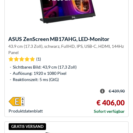
ASUS
ZenScreen MB17AHG, LED-Monitor
43.9 cm (17.3 Zoll), schwarz, FullHD, IPS, USB-C, HDMI, 144Hz
Panel
(1)
Sichtbares Bild: 43,9 cm (17,3 Zoll)
Auflösung: 1920 x 1080 Pixel
Reaktionszeit: 5 ms (GtG)
€ 439,90
€ 406,00
Produkt­datenblatt
Sofort verfügbar
GRATIS VERSAND