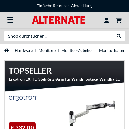
Einfache Retouren-Abwicklung
Suche
Suche
Startseite
Hardware
Monitore
Monitor-Zubehör
Monitorhalteru
TOPSELLER
Ergotron LX HD Steh-Sitz-Arm für Wandmontage, Wandhalterung
€ 332,00