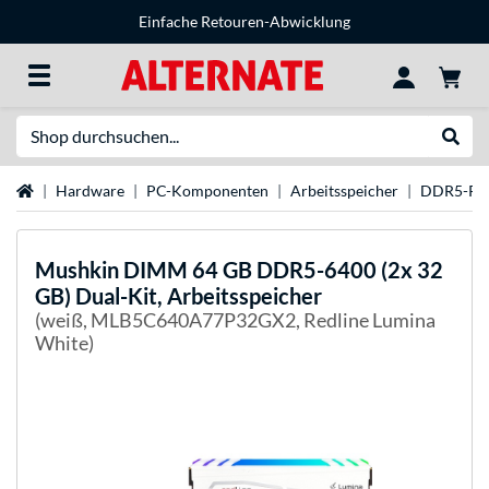
Einfache Retouren-Abwicklung
Suche
Suche
Startseite
Hardware
PC-Komponenten
Arbeitsspeicher
DDR5-R
Mushkin
DIMM 64 GB DDR5-6400 (2x 32
GB) Dual-Kit, Arbeitsspeicher
(weiß, MLB5C640A77P32GX2, Redline Lumina
White)