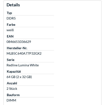
Details
Typ
DDR5
Farbe
weiß
EAN
0846651036629
Hersteller-Nr.
MLB5C640A77P32GX2
Serie
Redline Lumina White
Kapazität
64 GB (2 x 32 GB)
Anzahl
2 Stück
Bauform
DIMM