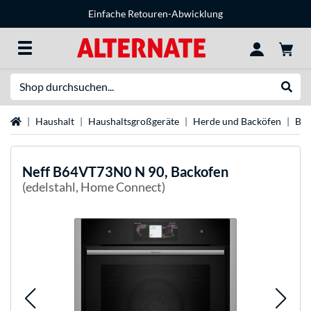
Einfache Retouren-Abwicklung
Suche
Suche
Startseite
Haushalt
Haushaltsgroßgeräte
Herde und Backöfen
Bac
Neff
B64VT73N0 N 90, Backofen
(edelstahl, Home Connect)