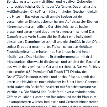
Beheizungsarten zum vielfältigen und kreativen Zubereiten
unterschiedlichster Gerichte zur Verfügung. Das einzigartige
Heißluftsystem CircoTherm führt mit hoher Geschwindigkeit
die Hitze im Backofen gezielt um die Speisen auf den
verschiedenen Einschubebenen herum. Auf bis zu vier Ebenen
können so unterschiedliche Gerichte gleichzeitig backen,
braten und garen – und das ohne Aromenvermischung! Das
Dampfsystem Vario Steam gibt bei Bedarf eine individuell
einstellbare Dampfmenge schnell und gleichmäßig in den Ofen,
sodass Brot oder geschmortes Fleisch genau den richtigen
Feuchtigkeitsschub erhalten – außen knusprig und innen
köstlich zart. Das Multipoint-Bratenthermometer mit drei
Messpunkten überwacht die Speisen und schaltet den Backofen
aus, wenn der gewünschte Gargrad erreicht ist. Das vollfarbige,
extra großes 6,8'' Premium Full Touch TFT-Display des
B64VT73N0 ist kontrastreich und hochauflösend, damit das
Lesen und Navigieren noch einfacher ist. Über Home Connect
steht zudem ein Backofen-Assistent mit Sprachsteuerung zur
Verfügung. Die Slide&Hide-Backofentür verschwindet beim
Öffnen vollständig unter dem Backofen und macht Platz zum
unkomplizierten würzen, bepinseln und Gerichte hineinstellen
oder wieder herausnehmen. Dabei schwenkt der mitdrehende