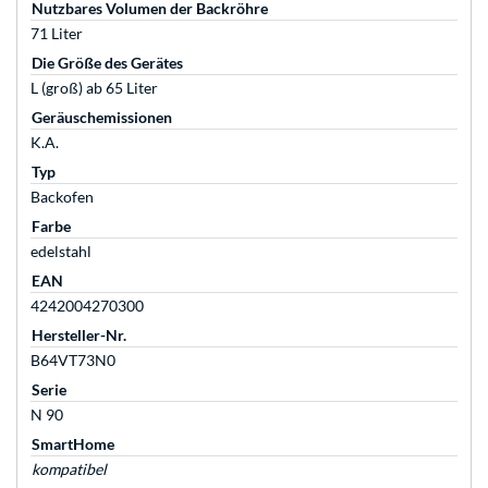
Nutzbares Volumen der Backröhre
71 Liter
Die Größe des Gerätes
L (groß) ab 65 Liter
Geräuschemissionen
K.A.
Typ
Backofen
Farbe
edelstahl
EAN
4242004270300
Hersteller-Nr.
B64VT73N0
Serie
N 90
SmartHome
kompatibel