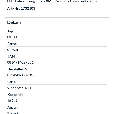
LED-Beleuchtung. Intels XMP Version 2.0 wird unterstützt.
Art.-Nr.: 1732103
Details
Typ
DDR4
Farbe
schwarz
EAN
0814914027851
Hersteller-Nr.
PVSR416G320C8
Serie
Viper Steel RGB
Kapazität
16 GB
Anzahl
1 Stück