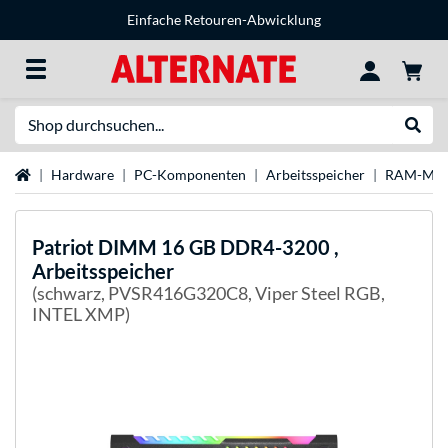
Einfache Retouren-Abwicklung
Suche
Suche
Startseite
Hardware
PC-Komponenten
Arbeitsspeicher
RAM-Mar
Patriot
DIMM 16 GB DDR4-3200 ,
Arbeitsspeicher
(schwarz, PVSR416G320C8, Viper Steel RGB,
INTEL XMP)