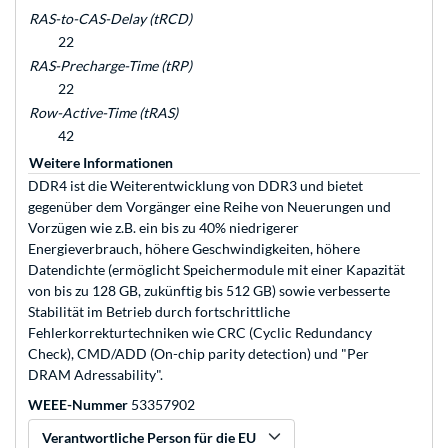
RAS-to-CAS-Delay (tRCD)
22
RAS-Precharge-Time (tRP)
22
Row-Active-Time (tRAS)
42
Weitere Informationen
DDR4 ist die Weiterentwicklung von DDR3 und bietet
gegenüber dem Vorgänger eine Reihe von Neuerungen und
Vorzügen wie z.B. ein bis zu 40% niedrigerer
Energieverbrauch, höhere Geschwindigkeiten, höhere
Datendichte (ermöglicht Speichermodule mit einer Kapazität
von bis zu 128 GB, zukünftig bis 512 GB) sowie verbesserte
Stabilität im Betrieb durch fortschrittliche
Fehlerkorrekturtechniken wie CRC (Cyclic Redundancy
Check), CMD/ADD (On-chip parity detection) und "Per
DRAM Adressability".
WEEE-Nummer
53357902
Verantwortliche Person für die EU