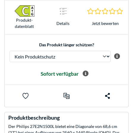
0.0 S
Produkt­
Jetzt bewerten
Details
datenblatt
Das Produkt länger schützen?
Sofort verfügbar
Produktbeschreibung
Der Philips 27E2N1500L bietet eine Diagonale von 68,6 cm
(27") bei einer Auflösung von 2560 x 1440 Pixeln (QHD). Das