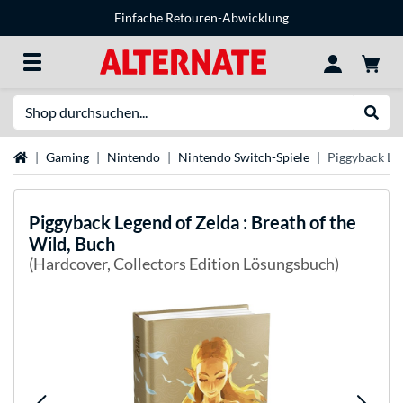
Einfache Retouren-Abwicklung
Suche
Suche
Startseite
Gaming
Nintendo
Nintendo Switch-Spiele
Piggyback Leg
Piggyback
Legend of Zelda : Breath of the
Wild, Buch
(Hardcover, Collectors Edition Lösungsbuch)