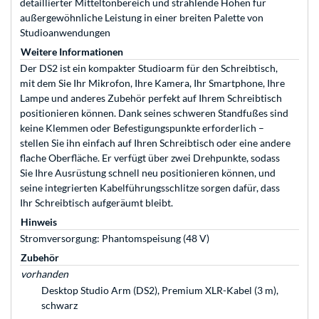
detaillierter Mitteltonbereich und strahlende Höhen für
außergewöhnliche Leistung in einer breiten Palette von
Studioanwendungen
Weitere Informationen
Der DS2 ist ein kompakter Studioarm für den Schreibtisch,
mit dem Sie Ihr Mikrofon, Ihre Kamera, Ihr Smartphone, Ihre
Lampe und anderes Zubehör perfekt auf Ihrem Schreibtisch
positionieren können. Dank seines schweren Standfußes sind
keine Klemmen oder Befestigungspunkte erforderlich –
stellen Sie ihn einfach auf Ihren Schreibtisch oder eine andere
flache Oberfläche. Er verfügt über zwei Drehpunkte, sodass
Sie Ihre Ausrüstung schnell neu positionieren können, und
seine integrierten Kabelführungsschlitze sorgen dafür, dass
Ihr Schreibtisch aufgeräumt bleibt.
Hinweis
Stromversorgung: Phantomspeisung (48 V)
Zubehör
vorhanden
Desktop Studio Arm (DS2), Premium XLR-Kabel (3 m),
schwarz