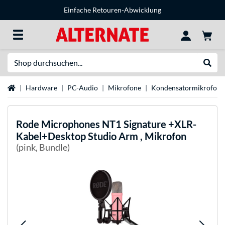
Einfache Retouren-Abwicklung
Suche
Suche
Startseite
Hardware
PC-Audio
Mikrofone
Kondensatormikrofon
Rode Microphones
NT1 Signature +XLR-
Kabel+Desktop Studio Arm , Mikrofon
(pink, Bundle)