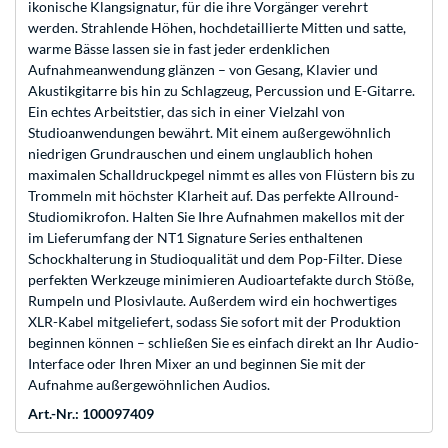
ikonische Klangsignatur, für die ihre Vorgänger verehrt
werden. Strahlende Höhen, hochdetaillierte Mitten und satte,
warme Bässe lassen sie in fast jeder erdenklichen
Aufnahmeanwendung glänzen – von Gesang, Klavier und
Akustikgitarre bis hin zu Schlagzeug, Percussion und E-Gitarre.
Ein echtes Arbeitstier, das sich in einer Vielzahl von
Studioanwendungen bewährt. Mit einem außergewöhnlich
niedrigen Grundrauschen und einem unglaublich hohen
maximalen Schalldruckpegel nimmt es alles von Flüstern bis zu
Trommeln mit höchster Klarheit auf. Das perfekte Allround-
Studiomikrofon. Halten Sie Ihre Aufnahmen makellos mit der
im Lieferumfang der NT1 Signature Series enthaltenen
Schockhalterung in Studioqualität und dem Pop-Filter. Diese
perfekten Werkzeuge minimieren Audioartefakte durch Stöße,
Rumpeln und Plosivlaute. Außerdem wird ein hochwertiges
XLR-Kabel mitgeliefert, sodass Sie sofort mit der Produktion
beginnen können – schließen Sie es einfach direkt an Ihr Audio-
Interface oder Ihren Mixer an und beginnen Sie mit der
Aufnahme außergewöhnlichen Audios.
Art.-Nr.: 100097409