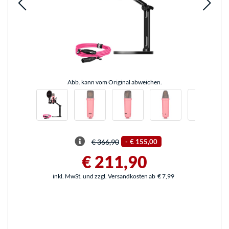
Abb. kann vom Original abweichen.
€ 366,90
-
€ 155,00
€ 211,90
inkl. MwSt. und zzgl. Versandkosten ab
€ 7,99