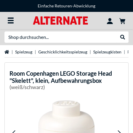
Einfache Retouren-Abwicklung
Suche
Suche
Startseite
Spielzeug
Geschicklichkeitsspielzeug
Spielzeugkisten
Ro
Room Copenhagen
LEGO Storage Head
"Skelett", klein, Aufbewahrungsbox
(weiß/schwarz)