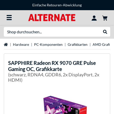
Einfache Retouren-Abwicklung
Suche
Suche
Startseite
Hardware
PC-Komponenten
Grafikkarten
AMD Grafikk
SAPPHIRE
Radeon RX 9070 GRE Pulse
Gaming OC, Grafikkarte
(schwarz, RDNA4, GDDR6, 2x DisplayPort, 2x
HDMI)