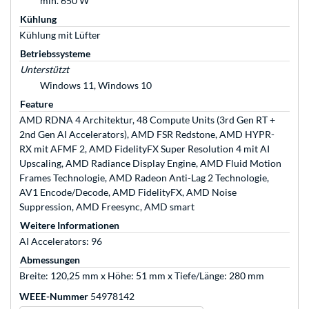
min. 650 W
Kühlung
Kühlung mit Lüfter
Betriebssysteme
Unterstützt
Windows 11, Windows 10
Feature
AMD RDNA 4 Architektur, 48 Compute Units (3rd Gen RT +
2nd Gen AI Accelerators), AMD FSR Redstone, AMD HYPR-
RX mit AFMF 2, AMD FidelityFX Super Resolution 4 mit AI
Upscaling, AMD Radiance Display Engine, AMD Fluid Motion
Frames Technologie, AMD Radeon Anti-Lag 2 Technologie,
AV1 Encode/Decode, AMD FidelityFX, AMD Noise
Suppression, AMD Freesync, AMD smart
Weitere Informationen
AI Accelerators: 96
Abmessungen
Breite: 120,25 mm x Höhe: 51 mm x Tiefe/Länge: 280 mm
WEEE-Nummer
54978142