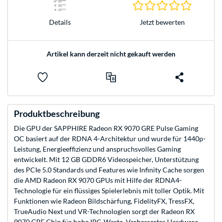
0.0 Stern
Jetzt bewerten
Details
Artikel kann derzeit nicht gekauft werden
Produktbeschreibung
Die GPU der SAPPHIRE Radeon RX 9070 GRE Pulse Gaming
OC basiert auf der RDNA 4-Architektur und wurde für 1440p-
Leistung, Energieeffizienz und anspruchsvolles Gaming
entwickelt. Mit 12 GB GDDR6 Videospeicher, Unterstützung
des PCIe 5.0 Standards und Features wie Infinity Cache sorgen
die AMD Radeon RX 9070 GPUs mit Hilfe der RDNA4-
Technologie für ein flüssiges Spielerlebnis mit toller Optik. Mit
Funktionen wie Radeon Bildschärfung, FidelityFX, TressFX,
TrueAudio Next und VR-Technologien sorgt der Radeon RX
9070 GRE Chip für hohe IPC-Werte. Verbessertes Hardware