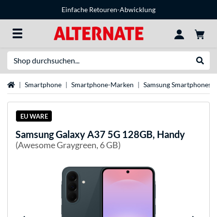
Einfache Retouren-Abwicklung
Suche
Suche
Startseite
Smartphone
Smartphone-Marken
Samsung Smartphones
EU WARE
Samsung
Galaxy A37 5G 128GB, Handy
(Awesome Graygreen, 6 GB)