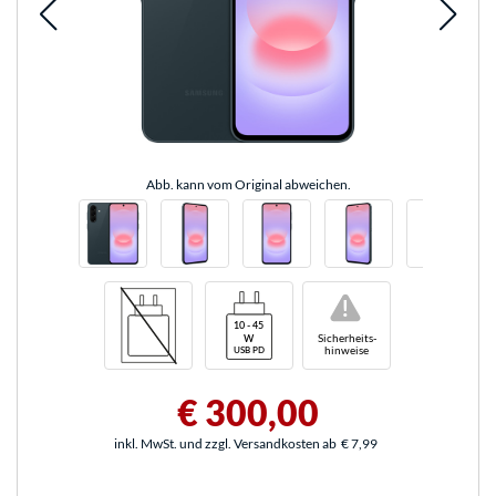
Abb. kann vom Original abweichen.
!
Sicherheits-
hinweise
€ 300,00
inkl. MwSt. und zzgl. Versandkosten ab
€ 7,99