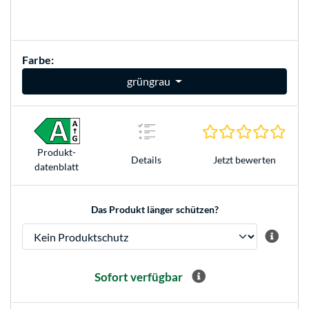
Farbe:
grüngrau
0.0 S
Produkt­
Jetzt bewerten
Details
datenblatt
Das Produkt länger schützen?
Sofort verfügbar