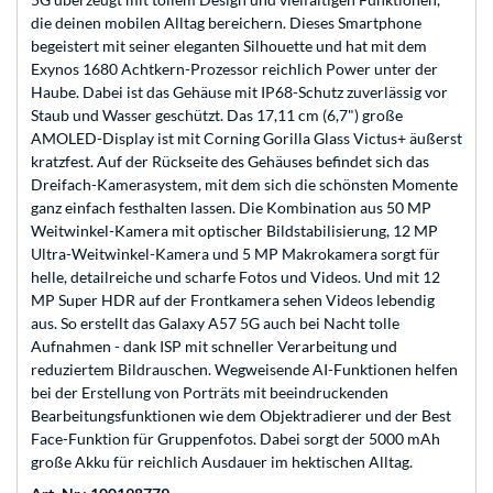
die deinen mobilen Alltag bereichern. Dieses Smartphone
begeistert mit seiner eleganten Silhouette und hat mit dem
Exynos 1680 Achtkern-Prozessor reichlich Power unter der
Haube. Dabei ist das Gehäuse mit IP68-Schutz zuverlässig vor
Staub und Wasser geschützt. Das 17,11 cm (6,7") große
AMOLED-Display ist mit Corning Gorilla Glass Victus+ äußerst
kratzfest. Auf der Rückseite des Gehäuses befindet sich das
Dreifach-Kamerasystem, mit dem sich die schönsten Momente
ganz einfach festhalten lassen. Die Kombination aus 50 MP
Weitwinkel-Kamera mit optischer Bildstabilisierung, 12 MP
Ultra-Weitwinkel-Kamera und 5 MP Makrokamera sorgt für
helle, detailreiche und scharfe Fotos und Videos. Und mit 12
MP Super HDR auf der Frontkamera sehen Videos lebendig
aus. So erstellt das Galaxy A57 5G auch bei Nacht tolle
Aufnahmen - dank ISP mit schneller Verarbeitung und
reduziertem Bildrauschen. Wegweisende AI-Funktionen helfen
bei der Erstellung von Porträts mit beeindruckenden
Bearbeitungsfunktionen wie dem Objektradierer und der Best
Face-Funktion für Gruppenfotos. Dabei sorgt der 5000 mAh
große Akku für reichlich Ausdauer im hektischen Alltag.