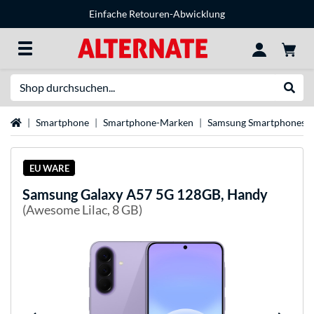
Einfache Retouren-Abwicklung
Suche
Suche
Startseite
Smartphone
Smartphone-Marken
Samsung Smartphones
EU WARE
Samsung
Galaxy A57 5G 128GB, Handy
(Awesome Lilac, 8 GB)