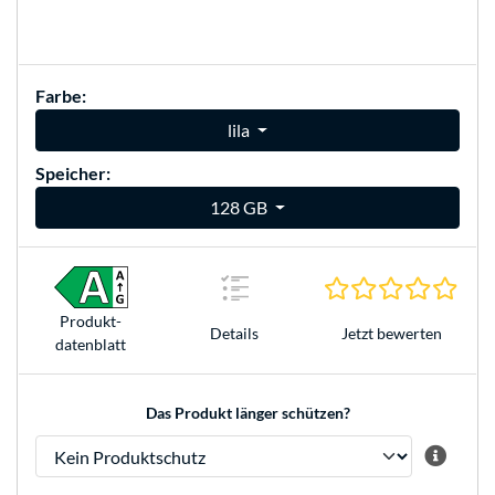
Farbe:
lila
Speicher:
128 GB
0.0 S
Produkt­
Jetzt bewerten
Details
datenblatt
Das Produkt länger schützen?