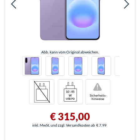
Abb. kann vom Original abweichen.
!
Sicherheits-
hinweise
€ 315,00
inkl. MwSt. und zzgl. Versandkosten ab
€ 7,99