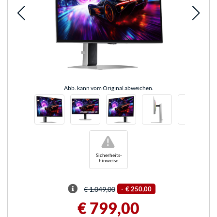
Abb. kann vom Original abweichen.
!
Sicherheits-
hinweise
€ 1.049,00
-
€ 250,00
€ 799,00