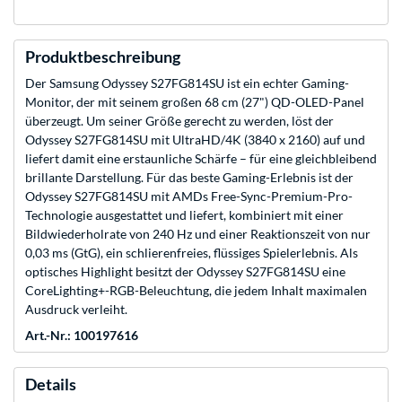
Produktbeschreibung
Der Samsung Odyssey S27FG814SU ist ein echter Gaming-
Monitor, der mit seinem großen 68 cm (27") QD-OLED-Panel
überzeugt. Um seiner Größe gerecht zu werden, löst der
Odyssey S27FG814SU mit UltraHD/4K (3840 x 2160) auf und
liefert damit eine erstaunliche Schärfe – für eine gleichbleibend
brillante Darstellung. Für das beste Gaming-Erlebnis ist der
Odyssey S27FG814SU mit AMDs Free-Sync-Premium-Pro-
Technologie ausgestattet und liefert, kombiniert mit einer
Bildwiederholrate von 240 Hz und einer Reaktionszeit von nur
0,03 ms (GtG), ein schlierenfreies, flüssiges Spielerlebnis. Als
optisches Highlight besitzt der Odyssey S27FG814SU eine
CoreLighting+-RGB-Beleuchtung, die jedem Inhalt maximalen
Ausdruck verleiht.
Art.-Nr.: 100197616
Details