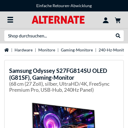
Einfache Retouren-Abwicklung
Suche
Suche
Startseite
Hardware
Monitore
Gaming-Monitore
240-Hz-Monitor
Samsung
Odyssey S27FG814SU OLED
(G81SF), Gaming-Monitor
(68 cm (27 Zoll), silber, UltraHD/4K, FreeSync
Premium Pro, USB-Hub, 240Hz Panel)